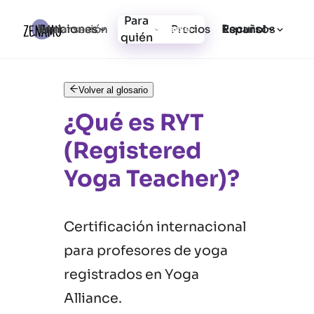
Para
Funciones
Recursos
Iniciar sesión
Precios
Registrarse
Español
quién
Volver al glosario
¿Qué es RYT
(Registered
Yoga Teacher)?
Certificación internacional
para profesores de yoga
registrados en Yoga
Alliance.