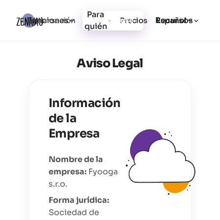
Para
Funciones
Recursos
Iniciar sesión
Precios
Registrarse
Español
quién
Aviso Legal
Información
de la
Empresa
Nombre de la
empresa
:
Fyooga
s.r.o.
Forma jurídica
:
Sociedad de