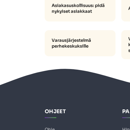
Asiakasuskollisuus: pidä
nykyiset asiakkaat
Varausjärjestelmä
perhekeskuksille
OHJEET
PA
Ohje
Hin