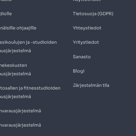
diolle
Tietosuoja (GDPR)
näisille ohjaajille
Yhteystiedot
ssikoulujen ja -studioiden
Yritystiedot
ausjärjestelmä
Sanasto
hekeskusten
Blogi
ausjärjestelmä
Järjestelmän tila
tosalien ja fitnesstudioiden
ausjärjestelmä
nvarausjärjestelmä
nvarausjärjestelmä