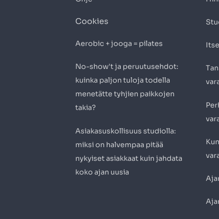
Cookies
Stu
Aerobic + jooga = pilates
Itse
No-show't ja peruutusehdot:
Tan
kuinka paljon tuloja todella
var
menetätte tyhjien paikkojen
Per
takia?
var
Asiakasuskollisuus studiolla:
Kun
miksi on halvempaa pitää
var
nykyiset asiakkaat kuin jahdata
koko ajan uusia
Aja
Aja