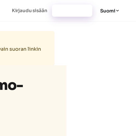
Kirjaudu sisään
Rekisteröidy
Suomi
vain suoran linkin
omo-