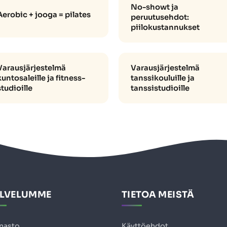
No-showt ja
Aerobic + jooga = pilates
peruutusehdot:
piilokustannukset
Varausjärjestelmä
Varausjärjestelmä
kuntosaleille ja fitness-
tanssikouluille ja
studioille
tanssistudioille
LVELUMME
TIETOA MEISTÄ
nasto
Käyttöehdot