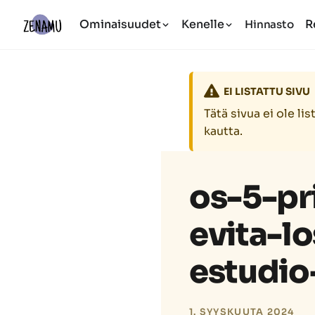
Ominaisuudet
Kenelle
R
Hinnasto
EI LISTATTU SIVU
Tätä sivua ei ole li
kautta.
os-5-pr
evita-l
estudio
1. SYYSKUUTA 2024