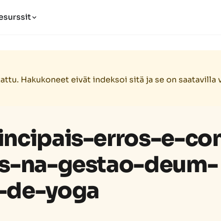
esurssit
stattu. Hakukoneet eivät indeksoi sitä ja se on saatavilla 
incipais-erros-e-c
os-na-gestao-deum-
-de-yoga