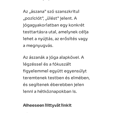
Az „ászana” szó szanszkritul
„pozíciót”, „ülést” jelent. A
jógagyakorlatban egy konkrét
testtartásra utal, amelynek célja
lehet a nyújtás, az erősítés vagy
a megnyugvás.
Az ászanák a jóga alapkövei. A
légzéssel és a fókuszált
figyelemmel együtt egyensúlyt
teremtenek testben és elmében,
és segítenek éberebben jelen
lenni a hétköznapokban is.
Aiheeseen liittyvät linkit