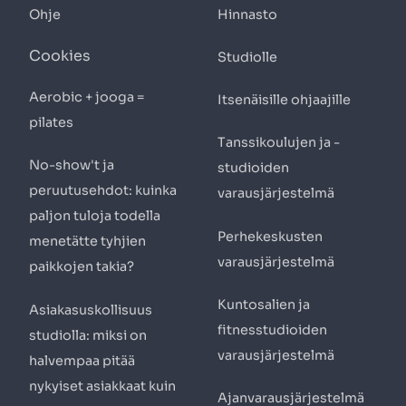
Ohje
Hinnasto
Cookies
Studiolle
Aerobic + jooga =
Itsenäisille ohjaajille
pilates
Tanssikoulujen ja -
No-show't ja
studioiden
peruutusehdot: kuinka
varausjärjestelmä
paljon tuloja todella
Perhekeskusten
menetätte tyhjien
varausjärjestelmä
paikkojen takia?
Kuntosalien ja
Asiakasuskollisuus
fitnesstudioiden
studiolla: miksi on
varausjärjestelmä
halvempaa pitää
nykyiset asiakkaat kuin
Ajanvarausjärjestelmä