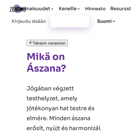
Ominaisuudet
Kenelle
Resurssi
Hinnasto
Kirjaudu sisään
Rekisteröidy
Suomi
Takaisin sanastoon
Mikä on
Ászana?
Jógában végzett
testhelyzet, amely
jótékonyan hat testre és
elmére. Minden ászana
erősít, nyújt és harmonizál.