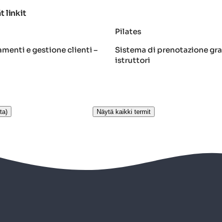
t linkit
Pilates
menti e gestione clienti –
Sistema di prenotazione gra
istruttori
ta)
Näytä kaikki termit