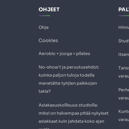
OHJEET
PA
Ohje
Hinn
Cookies
Studi
Aerobic + jooga = pilates
Itsen
No-show't ja peruutusehdot:
Tanss
kuinka paljon tuloja todella
vara
menetätte tyhjien paikkojen
Perh
takia?
vara
Asiakasuskollisuus studiolla:
Kunto
miksi on halvempaa pitää nykyiset
vara
asiakkaat kuin jahdata koko ajan