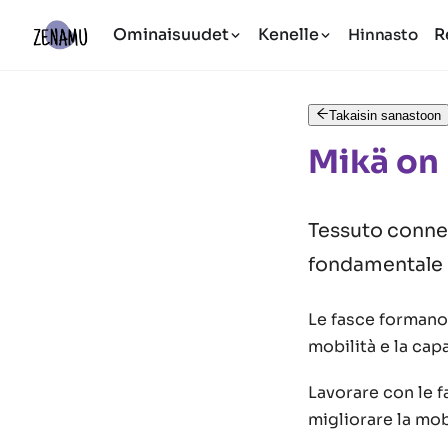
Ominaisuudet
Kenelle
R
Hinnasto
Takaisin sanastoon
Mikä on
Tessuto connet
fondamentale 
Le fasce formano 
mobilità e la cap
Lavorare con le f
migliorare la mobi