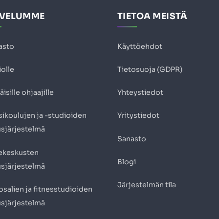
LVELUMME
TIETOA MEISTÄ
asto
Käyttöehdot
olle
Tietosuoja (GDPR)
äisille ohjaajille
Yhteystiedot
ikoulujen ja -studioiden
Yritystiedot
usjärjestelmä
Sanasto
ekeskusten
Blogi
usjärjestelmä
Järjestelmän tila
salien ja fitnesstudioiden
usjärjestelmä