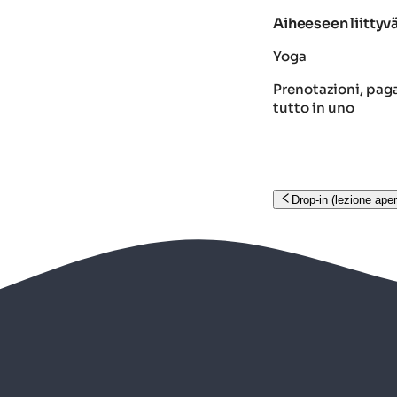
Aiheeseen liittyvä
Yoga
Prenotazioni, paga
tutto in uno
Drop-in (lezione aper