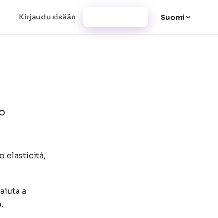
Kirjaudu sisään
Rekisteröidy
Suomi
lo
 elasticità,
aiuta a
a.