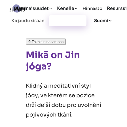
Ominaisuudet
Kenelle
Resurssi
Hinnasto
Kirjaudu sisään
Rekisteröidy
Suomi
Takaisin sanastoon
Mikä on Jin
jóga?
Klidný a meditativní styl
jógy, ve kterém se pozice
drží delší dobu pro uvolnění
pojivových tkání.