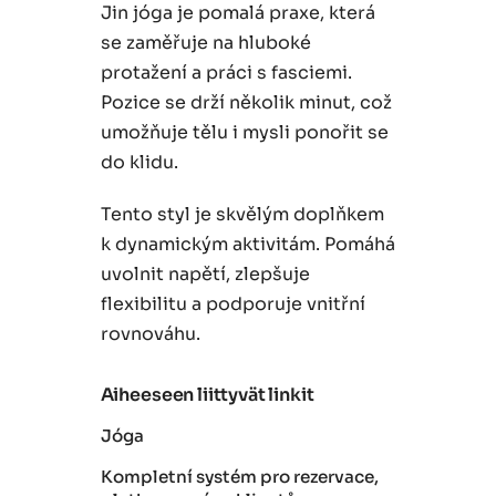
Jin jóga je pomalá praxe, která
se zaměřuje na hluboké
protažení a práci s fasciemi.
Pozice se drží několik minut, což
umožňuje tělu i mysli ponořit se
do klidu.
Tento styl je skvělým doplňkem
k dynamickým aktivitám. Pomáhá
uvolnit napětí, zlepšuje
flexibilitu a podporuje vnitřní
rovnováhu.
Aiheeseen liittyvät linkit
Jóga
Kompletní systém pro rezervace,