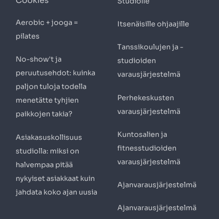
Cookies
Studiolle
Aerobic + jooga =
Itsenäisille ohjaajille
pilates
Tanssikoulujen ja -
No-show't ja
studioiden
peruutusehdot: kuinka
varausjärjestelmä
paljon tuloja todella
Perhekeskusten
menetätte tyhjien
varausjärjestelmä
paikkojen takia?
Kuntosalien ja
Asiakasuskollisuus
fitnesstudioiden
studiolla: miksi on
varausjärjestelmä
halvempaa pitää
nykyiset asiakkaat kuin
Ajanvarausjärjestelmä
jahdata koko ajan uusia
Ajanvarausjärjestelmä