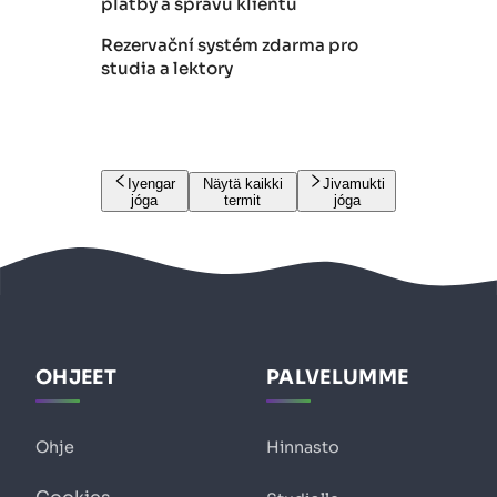
platby a správu klientů
Rezervační systém zdarma pro
studia a lektory
Iyengar
Näytä kaikki
Jivamukti
jóga
termit
jóga
OHJEET
PALVELUMME
Ohje
Hinnasto