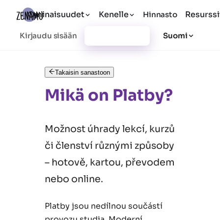
Ominaisuudet
Kenelle
Resurssi
Hinnasto
Kirjaudu sisään
Rekisteröidy
Suomi
Takaisin sanastoon
Mikä on Platby?
Možnost úhrady lekcí, kurzů
či členství různými způsoby
– hotově, kartou, převodem
nebo online.
Platby jsou nedílnou součástí
provozu studia. Moderní