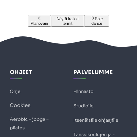
Näytä kaikki
Pole
Plánování
termit
dance
OHJEET
PALVELUMME
Ohje
Hinnasto
Cookies
Studiolle
Aerobic + jooga =
Itsenäisille ohjaajille
pilates
Tanssikoulujen ja -