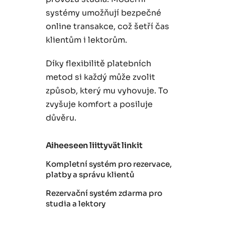
systémy umožňují bezpečné
online transakce, což šetří čas
klientům i lektorům.
Díky flexibilitě platebních
metod si každý může zvolit
způsob, který mu vyhovuje. To
zvyšuje komfort a posiluje
důvěru.
Aiheeseen liittyvät linkit
Kompletní systém pro rezervace,
platby a správu klientů
Rezervační systém zdarma pro
studia a lektory