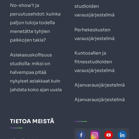
No-show't ja
studioiden
peruutusehdot: kuinka
varausjärjestelmä
paljon tuloja todella
Perhekeskusten
menetätte tyhjien
varausjärjestelmä
paikkojen takia?
Kuntosalien ja
Asiakasuskollisuus
fitnesstudioiden
studiolla: miksi on
varausjärjestelmä
halvempaa pitää
nykyiset asiakkaat kuin
Ajanvarausjärjestelmä
jahdata koko ajan uusia
Ajanvarausjärjestelmä
TIETOA MEISTÄ