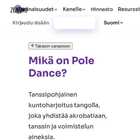
Ominaisuudet
Kenelle
Resurssi
Hinnasto
Kirjaudu sisään
Rekisteröidy
Suomi
Takaisin sanastoon
Mikä on Pole
Dance?
Tanssipohjainen
kuntoharjoitus tangolla,
joka yhdistää akrobatiaan,
tanssin ja voimistelun
aineksia.