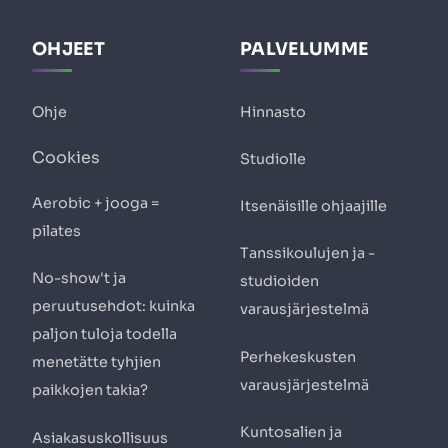
OHJEET
PALVELUMME
Ohje
Hinnasto
Cookies
Studiolle
Aerobic + jooga =
Itsenäisille ohjaajille
pilates
Tanssikoulujen ja -
No-show't ja
studioiden
peruutusehdot: kuinka
varausjärjestelmä
paljon tuloja todella
Perhekeskusten
menetätte tyhjien
varausjärjestelmä
paikkojen takia?
Kuntosalien ja
Asiakasuskollisuus