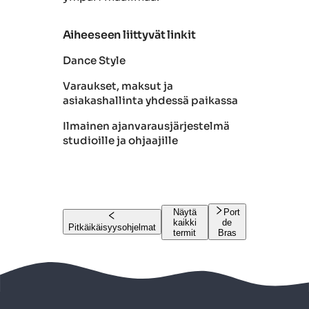
Aiheeseen liittyvät linkit
Dance Style
Varaukset, maksut ja
asiakashallinta yhdessä paikassa
Ilmainen ajanvarausjärjestelmä
studioille ja ohjaajille
Näytä
Port
kaikki
de
Pitkäikäisyysohjelmat
termit
Bras