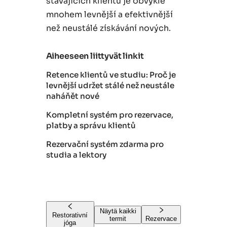
stávajících klientů je obvykle
mnohem levnější a efektivnější
než neustálé získávání nových.
Aiheeseen liittyvät linkit
Retence klientů ve studiu: Proč je
levnější udržet stálé než neustále
naháňět nové
Kompletní systém pro rezervace,
platby a správu klientů
Rezervační systém zdarma pro
studia a lektory
Näytä kaikki
Restorativní
termit
Rezervace
jóga