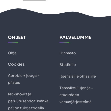
OHJEET
PALVELUMME
Ohje
Hinnasto
Cookies
Studiolle
Aerobic + jooga =
Itsenäisille ohjaajille
pilates
Tanssikoulujen ja -
No-show't ja
studioiden
peruutusehdot: kuinka
varausjärjestelmä
paljon tuloja todella