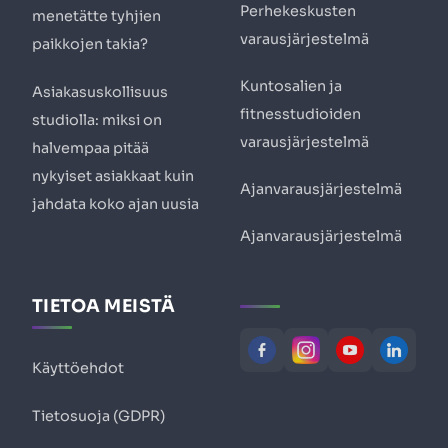
Perhekeskusten
menetätte tyhjien
varausjärjestelmä
paikkojen takia?
Kuntosalien ja
Asiakasuskollisuus
fitnesstudioiden
studiolla: miksi on
varausjärjestelmä
halvempaa pitää
nykyiset asiakkaat kuin
Ajanvarausjärjestelmä
jahdata koko ajan uusia
Ajanvarausjärjestelmä
TIETOA MEISTÄ
Käyttöehdot
Tietosuoja (GDPR)