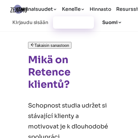
Ominaisuudet
Kenelle
Resurssi
Hinnasto
Kirjaudu sisään
Rekisteröidy
Suomi
Takaisin sanastoon
Mikä on
Retence
klientů?
Schopnost studia udržet si
stávající klienty a
motivovat je k dlouhodobé
spolupráci.