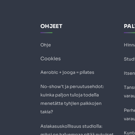
OHJEET
PA
Ohje
Hinn
Cookies
Studi
Aerobic + jooga = pilates
Itsen
No-show't ja peruutusehdot:
Tanss
kuinka paljon tuloja todella
vara
menetätte tyhjien paikkojen
Perh
takia?
vara
Asiakasuskollisuus studiolla:
Kunto
miksi on halvempaa pitää nykyiset