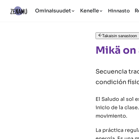
Ominaisuudet
Kenelle
R
Hinnasto
Takaisin sanastoon
Mikä on 
Secuencia trad
condición físic
El Saludo al sol 
inicio de la clase
movimiento.
La práctica regula
energía. Es una m