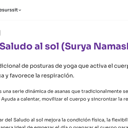
esurssit
Saludo al sol (Surya Namas
icional de posturas de yoga que activa el cuer
a y favorece la respiración.
es una serie dinámica de asanas que tradicionalmente se
. Ayuda a calentar, movilizar el cuerpo y sincronizar la 
r del Saludo al sol mejora la condición física, la flexibi
anera ideal de empezar el día o preparar el cuerpo par