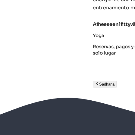
entrenamiento má
Aiheeseen liittyvä
Yoga
Reservas, pagos y 
solo lugar
Sadhana