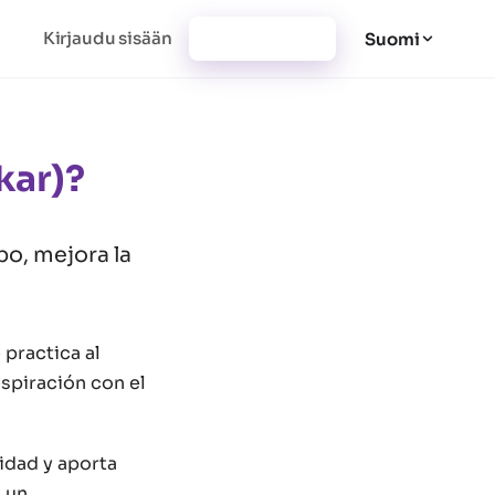
Kirjaudu sisään
Rekisteröidy
Suomi
kar)?
po, mejora la
 practica al
respiración con el
lidad y aporta
a un