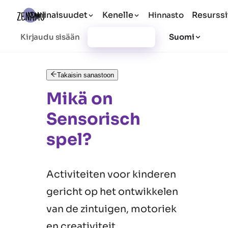
Ominaisuudet
Kenelle
Resurssi
Hinnasto
Kirjaudu sisään
Rekisteröidy
Suomi
Takaisin sanastoon
Mikä on
Sensorisch
spel?
Activiteiten voor kinderen
gericht op het ontwikkelen
van de zintuigen, motoriek
en creativiteit.