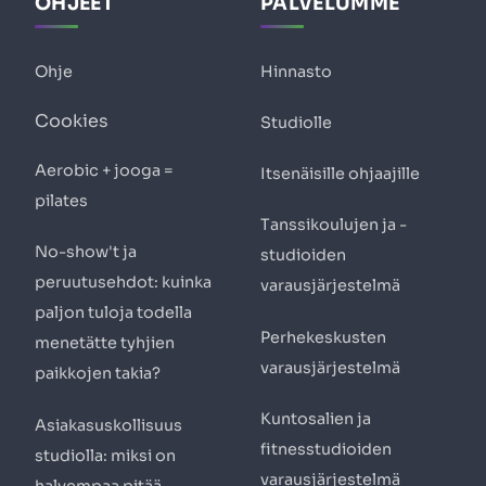
OHJEET
PALVELUMME
Ohje
Hinnasto
Cookies
Studiolle
Aerobic + jooga =
Itsenäisille ohjaajille
pilates
Tanssikoulujen ja -
No-show't ja
studioiden
peruutusehdot: kuinka
varausjärjestelmä
paljon tuloja todella
Perhekeskusten
menetätte tyhjien
varausjärjestelmä
paikkojen takia?
Kuntosalien ja
Asiakasuskollisuus
fitnesstudioiden
studiolla: miksi on
varausjärjestelmä
halvempaa pitää