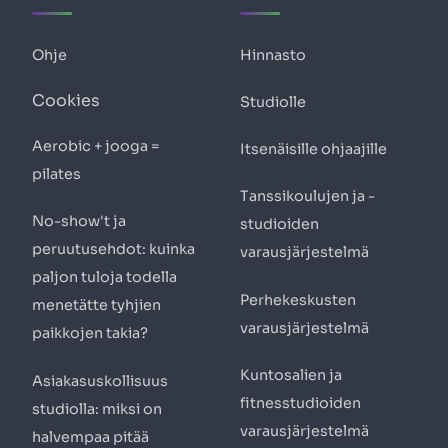
Ohje
Hinnasto
Cookies
Studiolle
Aerobic + jooga =
Itsenäisille ohjaajille
pilates
Tanssikoulujen ja -
No-show't ja
studioiden
peruutusehdot: kuinka
varausjärjestelmä
paljon tuloja todella
Perhekeskusten
menetätte tyhjien
varausjärjestelmä
paikkojen takia?
Kuntosalien ja
Asiakasuskollisuus
fitnesstudioiden
studiolla: miksi on
varausjärjestelmä
halvempaa pitää