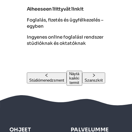
Aiheeseen liittyvät linkit
Foglalás, fizetés és ügyfélkezelés –
egyben
Ingyenes online foglalási rendszer
stúdióknak és oktatóknak
Näytä
kaikki
Stúdiómenedzsment
Szanszkrit
termit
OHJEET
PALVELUMME