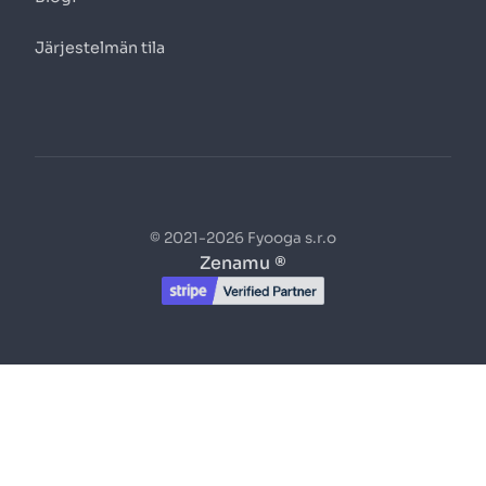
Järjestelmän tila
© 2021-2026 Fyooga s.r.o
Zenamu ®