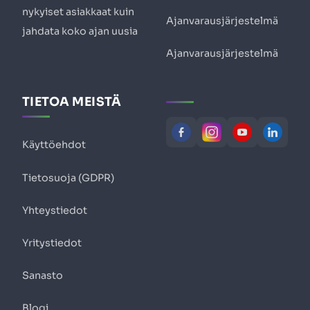
nykyiset asiakkaat kuin
Ajanvarausjärjestelmä
jahdata koko ajan uusia
Ajanvarausjärjestelmä
TIETOA MEISTÄ
Käyttöehdot
Tietosuoja (GDPR)
Yhteystiedot
Yritystiedot
Sanasto
Blogi