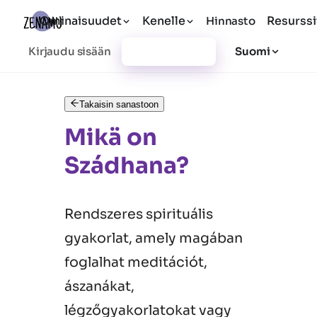
Ominaisuudet
Kenelle
Resurssi
Hinnasto
Kirjaudu sisään
Rekisteröidy
Suomi
Takaisin sanastoon
Mikä on
Szádhana?
Rendszeres spirituális
gyakorlat, amely magában
foglalhat meditációt,
ászanákat,
légzőgyakorlatokat vagy