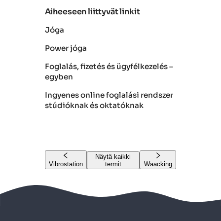
Aiheeseen liittyvät linkit
Jóga
Power jóga
Foglalás, fizetés és ügyfélkezelés –
egyben
Ingyenes online foglalási rendszer
stúdióknak és oktatóknak
Näytä kaikki
Vibrostation
termit
Waacking