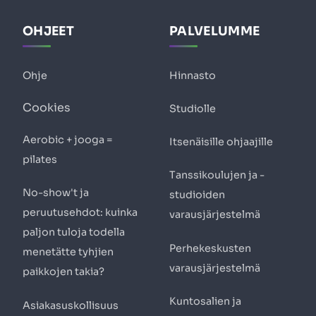
OHJEET
PALVELUMME
Ohje
Hinnasto
Cookies
Studiolle
Aerobic + jooga =
Itsenäisille ohjaajille
pilates
Tanssikoulujen ja -
No-show't ja
studioiden
peruutusehdot: kuinka
varausjärjestelmä
paljon tuloja todella
Perhekeskusten
menetätte tyhjien
varausjärjestelmä
paikkojen takia?
Kuntosalien ja
Asiakasuskollisuus