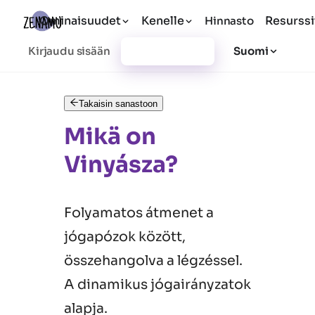
Ominaisuudet
Kenelle
Resurssi
Hinnasto
Kirjaudu sisään
Rekisteröidy
Suomi
Takaisin sanastoon
Mikä on
Vinyásza?
Folyamatos átmenet a
jógapózok között,
összehangolva a légzéssel.
A dinamikus jógairányzatok
alapja.