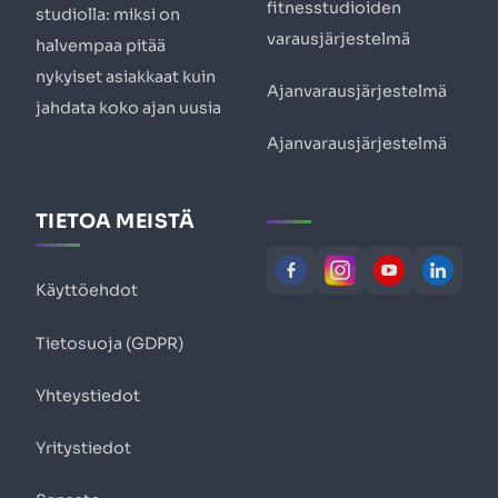
fitnesstudioiden
studiolla: miksi on
varausjärjestelmä
halvempaa pitää
nykyiset asiakkaat kuin
Ajanvarausjärjestelmä
jahdata koko ajan uusia
Ajanvarausjärjestelmä
TIETOA MEISTÄ
Käyttöehdot
Tietosuoja (GDPR)
Yhteystiedot
Yritystiedot