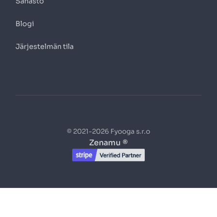
Sanasto
Blogi
Järjestelmän tila
© 2021-2026 Fyooga s.r.o
Zenamu ®