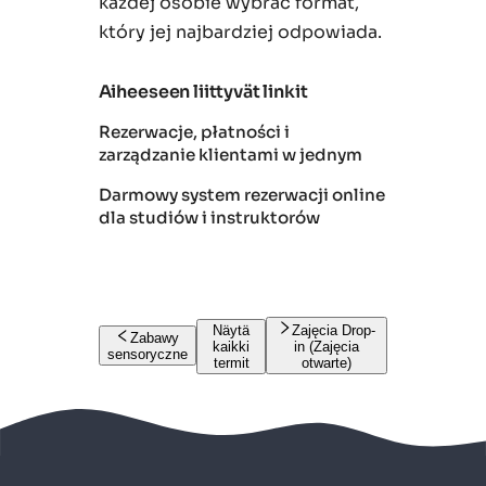
każdej osobie wybrać format,
który jej najbardziej odpowiada.
Aiheeseen liittyvät linkit
Rezerwacje, płatności i
zarządzanie klientami w jednym
Darmowy system rezerwacji online
dla studiów i instruktorów
Näytä
Zajęcia Drop-
Zabawy
kaikki
in (Zajęcia
sensoryczne
termit
otwarte)