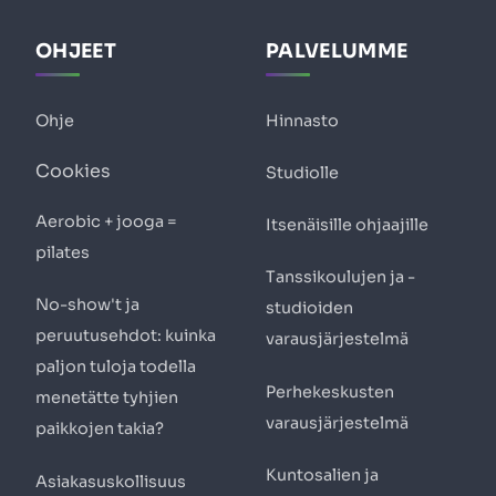
OHJEET
PALVELUMME
Ohje
Hinnasto
Cookies
Studiolle
Aerobic + jooga =
Itsenäisille ohjaajille
pilates
Tanssikoulujen ja -
No-show't ja
studioiden
peruutusehdot: kuinka
varausjärjestelmä
paljon tuloja todella
Perhekeskusten
menetätte tyhjien
varausjärjestelmä
paikkojen takia?
Kuntosalien ja
Asiakasuskollisuus