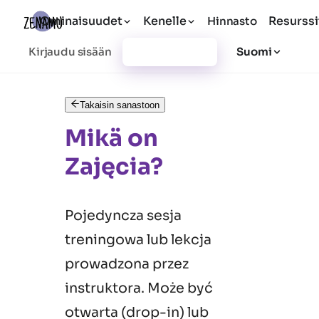
Ominaisuudet
Kenelle
Resurssi
Hinnasto
Kirjaudu sisään
Rekisteröidy
Suomi
Takaisin sanastoon
Mikä on
Zajęcia?
Pojedyncza sesja
treningowa lub lekcja
prowadzona przez
instruktora. Może być
otwarta (drop-in) lub