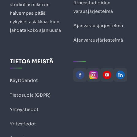
fitnesstudioiden
studiolla: miksi on
varausjärjestelmä
halvempaa pitää
nykyiset asiakkaat kuin
Ajanvarausjärjestelmä
jahdata koko ajan uusia
Ajanvarausjärjestelmä
TIETOA MEISTÄ
Käyttöehdot
Tietosuoja (GDPR)
Yhteystiedot
Yritystiedot