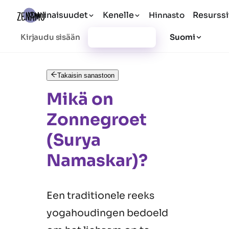
Ominaisuudet
Kenelle
Resurssi
Hinnasto
Kirjaudu sisään
Rekisteröidy
Suomi
Takaisin sanastoon
Mikä on
Zonnegroet
(Surya
Namaskar)?
Een traditionele reeks
yogahoudingen bedoeld