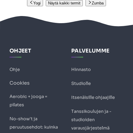
Yogi
Näytä kaikki termit
Zumba
OHJEET
PALVELUMME
Ohje
Hinnasto
Cookies
Studiolle
Aerobic + jooga =
Itsenäisille ohjaajille
pilates
Tanssikoulujen ja -
No-show't ja
studioiden
peruutusehdot: kuinka
varausjärjestelmä