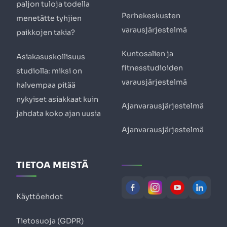
paljon tuloja todella
Perhekeskusten
menetätte tyhjien
varausjärjestelmä
paikkojen takia?
Kuntosalien ja
Asiakasuskollisuus
fitnesstudioiden
studiolla: miksi on
varausjärjestelmä
halvempaa pitää
nykyiset asiakkaat kuin
Ajanvarausjärjestelmä
jahdata koko ajan uusia
Ajanvarausjärjestelmä
TIETOA MEISTÄ
Käyttöehdot
Tietosuoja (GDPR)