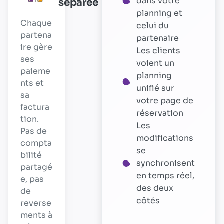
dans votre
séparée
planning et
Chaque
celui du
partena
partenaire
ire gère
Les clients
ses
voient un
paieme
planning
nts et
unifié sur
sa
votre page de
factura
réservation
tion.
Les
Pas de
modifications
compta
se
bilité
synchronisent
partagé
en temps réel,
e, pas
des deux
de
côtés
reverse
ments à