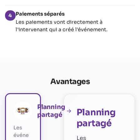
Paiements séparés
4
Les paiements vont directement à
l'intervenant qui a créé l'événement.
Avantages
Planning
Planning
→
partagé
partagé
Les
événe
Les