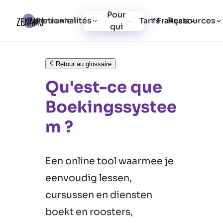
Pour
Fonctionnalités
Ressources
Connexion
Tarifs
Inscription
Français
qui
Retour au glossaire
Qu'est-ce que
Boekingssystee
m ?
Een online tool waarmee je
eenvoudig lessen,
cursussen en diensten
boekt en roosters,