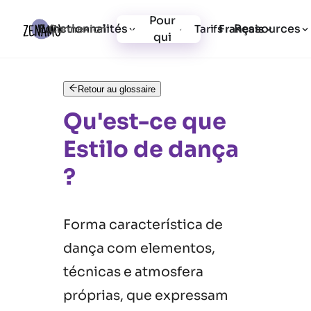
Pour
Fonctionnalités
Ressources
Connexion
Tarifs
Inscription
Français
qui
Retour au glossaire
Qu'est-ce que
Estilo de dança
?
Forma característica de
dança com elementos,
técnicas e atmosfera
próprias, que expressam