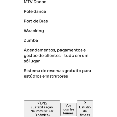
MTV Dance
Pole dance
Port de Bras
Waacking
Zumba
Agendamentos, pagamentos e
gestão de clientes – tudo em um
só lugar
Sistema de reservas gratuito para
estúdios e instrutores
DNS
Voir
(Estabilização
Estúdio
tous les
Neuromuscular
de
termes
Dinâmica)
fitness