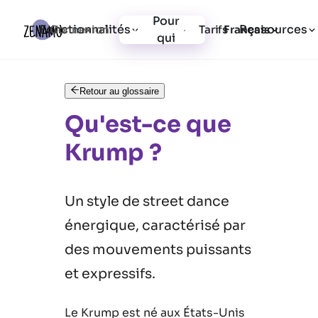
Pour
Fonctionnalités
Ressources
Connexion
Tarifs
Inscription
Français
qui
Retour au glossaire
Qu'est-ce que
Krump ?
Un style de street dance
énergique, caractérisé par
des mouvements puissants
et expressifs.
Le Krump est né aux États-Unis