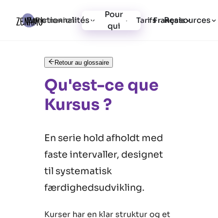
Pour
Fonctionnalités
Ressources
Connexion
Tarifs
Inscription
Français
qui
Retour au glossaire
Qu'est-ce que
Kursus ?
En serie hold afholdt med
faste intervaller, designet
til systematisk
færdighedsudvikling.
Kurser har en klar struktur og et