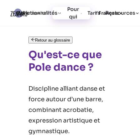
Pour
Fonctionnalités
Ressources
Connexion
Tarifs
Inscription
Français
qui
Retour au glossaire
Qu'est-ce que
Pole dance ?
Discipline alliant danse et
force autour d’une barre,
combinant acrobatie,
expression artistique et
gymnastique.