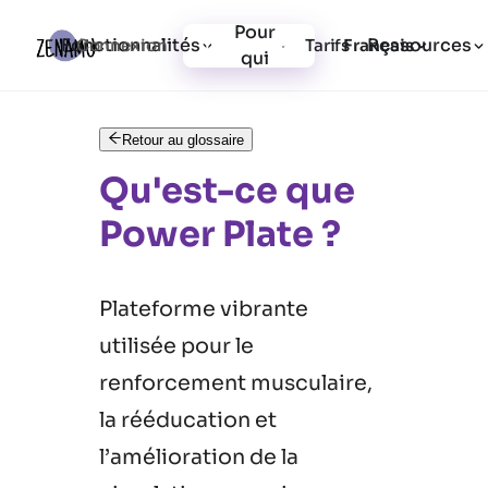
Pour
Fonctionnalités
Ressources
Connexion
Tarifs
Inscription
Français
qui
Retour au glossaire
Qu'est-ce que
Power Plate ?
Plateforme vibrante
utilisée pour le
renforcement musculaire,
la rééducation et
l’amélioration de la