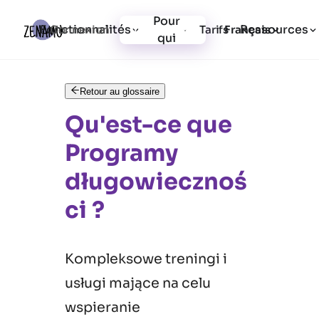
Pour
Fonctionnalités
Ressources
Connexion
Tarifs
Inscription
Français
qui
Retour au glossaire
Qu'est-ce que
Programy
długowiecznoś
ci ?
Kompleksowe treningi i
usługi mające na celu
wspieranie