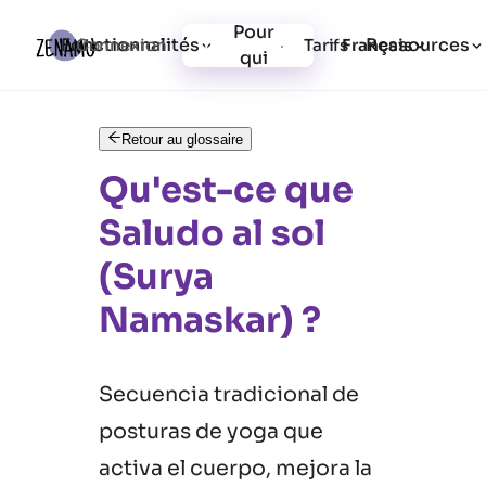
Pour
Fonctionnalités
Ressources
Connexion
Tarifs
Inscription
Français
qui
Retour au glossaire
Qu'est-ce que
Saludo al sol
(Surya
Namaskar) ?
Secuencia tradicional de
posturas de yoga que
activa el cuerpo, mejora la