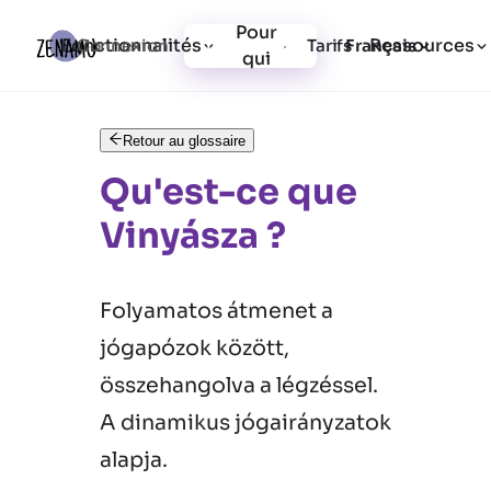
Pour
Fonctionnalités
Ressources
Connexion
Tarifs
Inscription
Français
qui
Retour au glossaire
Qu'est-ce que
Vinyásza ?
Folyamatos átmenet a
jógapózok között,
összehangolva a légzéssel.
A dinamikus jógairányzatok
alapja.