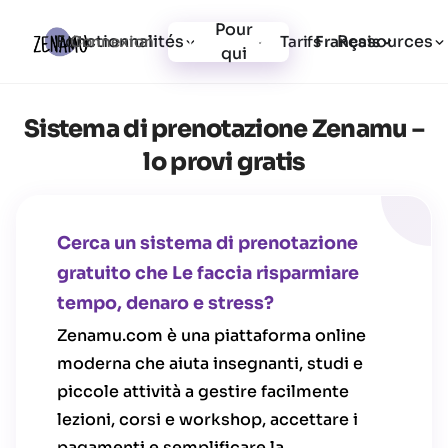
Pour
Fonctionnalités
Ressources
Connexion
Tarifs
Inscription
Français
qui
Sistema di prenotazione Zenamu –
lo provi gratis
Cerca un sistema di prenotazione
gratuito che Le faccia risparmiare
tempo, denaro e stress?
Zenamu.com è una piattaforma online
moderna che aiuta insegnanti, studi e
piccole attività a gestire facilmente
lezioni, corsi e workshop, accettare i
pagamenti e semplificare la