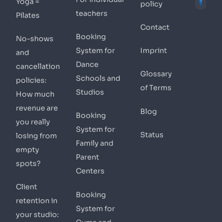
Yoga =
policy
teachers
Pilates
Contact
Booking
No-shows
System for
Imprint
and
Dance
cancellation
Glossary
Schools and
policies:
of Terms
Studios
How much
revenue are
Blog
Booking
you really
System for
Status
losing from
Family and
empty
Parent
spots?
Centers
Client
Booking
retention in
System for
your studio: