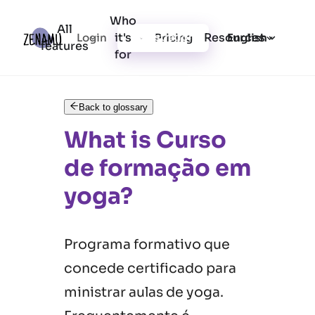
Who
All
it's
Resources
Login
Pricing
Registration
English
features
for
Back to glossary
What is Curso
de formação em
yoga?
Programa formativo que
concede certificado para
ministrar aulas de yoga.