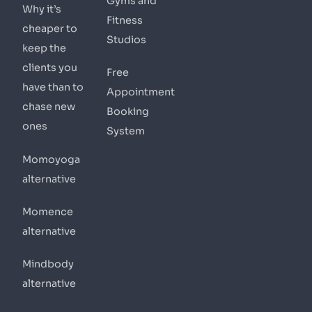
Gyms and
Why it’s
Fitness
cheaper to
Studios
keep the
clients you
Free
have than to
Appointment
chase new
Booking
ones
System
Momoyoga
alternative
Momence
alternative
Mindbody
alternative