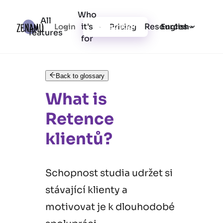
Who
All
it's
Resources
Login
Pricing
Registration
English
features
for
Back to glossary
What is
Retence
klientů?
Schopnost studia udržet si
stávající klienty a
motivovat je k dlouhodobé