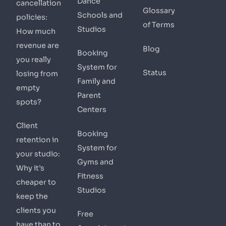
Dance
cancellation
Glossary
Schools and
policies:
of Terms
Studios
How much
revenue are
Blog
Booking
you really
System for
Status
losing from
Family and
empty
Parent
spots?
Centers
Client
Booking
retention in
System for
your studio:
Gyms and
Why it’s
Fitness
cheaper to
Studios
keep the
clients you
Free
have than to