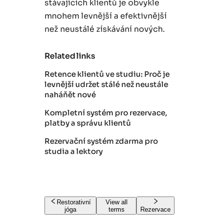
stávajících klientů je obvykle
mnohem levnější a efektivnější
než neustálé získávání nových.
Related links
Retence klientů ve studiu: Proč je
levnější udržet stálé než neustále
naháňět nové
Kompletní systém pro rezervace,
platby a správu klientů
Rezervační systém zdarma pro
studia a lektory
Restorativní
View all
jóga
terms
Rezervace