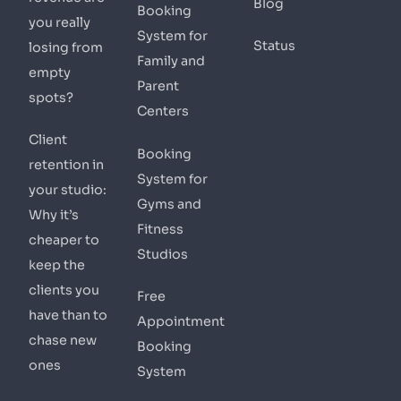
Blog
Booking
you really
System for
Status
losing from
Family and
empty
Parent
spots?
Centers
Client
Booking
retention in
System for
your studio:
Gyms and
Why it’s
Fitness
cheaper to
Studios
keep the
clients you
Free
have than to
Appointment
chase new
Booking
ones
System