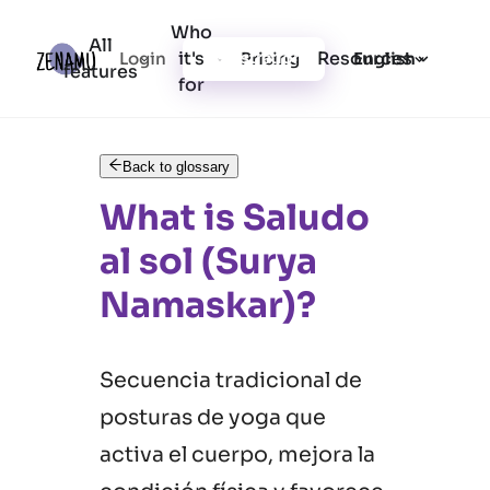
Who
All
it's
Resources
Login
Pricing
Registration
English
features
for
Back to glossary
What is Saludo
al sol (Surya
Namaskar)?
Secuencia tradicional de
posturas de yoga que
activa el cuerpo, mejora la