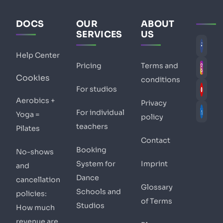
DOCS
OUR
ABOUT
SERVICES
US
Help Center
Pricing
Terms and
Cookies
conditions
For studios
Aerobics +
Privacy
For individual
Yoga =
policy
teachers
Pilates
Contact
Booking
No-shows
System for
Imprint
and
Dance
cancellation
Glossary
Schools and
policies:
of Terms
Studios
How much
revenue are