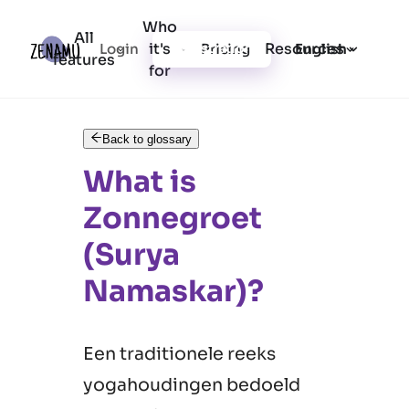
Who
All
it's
Resources
Login
Pricing
Registration
English
features
for
Back to glossary
What is
Zonnegroet
(Surya
Namaskar)?
Een traditionele reeks
yogahoudingen bedoeld