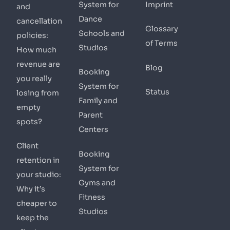
System for
Imprint
and
Dance
cancellation
Glossary
Schools and
policies:
of Terms
Studios
How much
revenue are
Blog
Booking
you really
System for
Status
losing from
Family and
empty
Parent
spots?
Centers
Client
Booking
retention in
System for
your studio:
Gyms and
Why it’s
Fitness
cheaper to
Studios
keep the