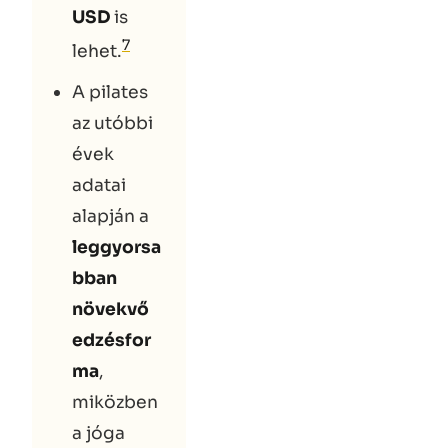
USD
is
7
lehet.
A pilates
az utóbbi
évek
adatai
alapján a
leggyorsa
bban
növekvő
edzésfor
ma
,
miközben
a jóga