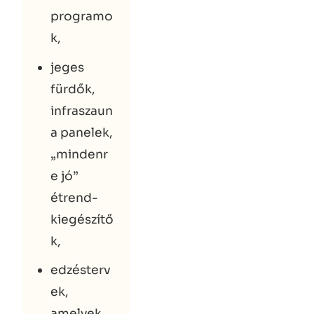
programo
k,
jeges
fürdők,
infraszaun
a panelek,
„mindenr
e jó”
étrend-
kiegészítő
k,
edzésterv
ek,
amelyek