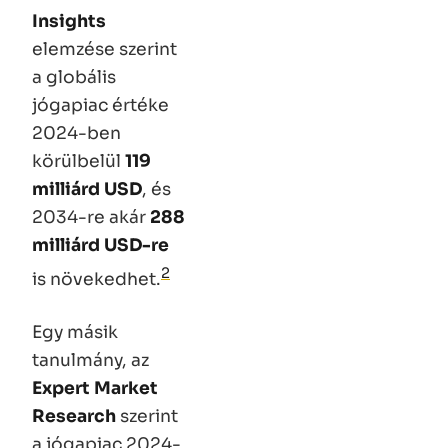
Insights
elemzése szerint
a globális
jógapiac értéke
2024-ben
körülbelül
119
milliárd USD
, és
2034-re akár
288
milliárd USD-re
2
is növekedhet.
Egy másik
tanulmány, az
Expert Market
Research
szerint
a jógapiac 2024-