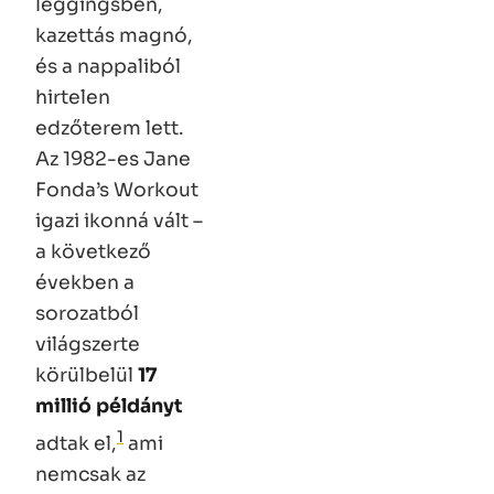
leggingsben,
kazettás magnó,
és a nappaliból
hirtelen
edzőterem lett.
Az 1982-es
Jane
Fonda’s Workout
igazi ikonná vált –
a következő
években a
sorozatból
világszerte
körülbelül
17
millió példányt
1
adtak el,
ami
nemcsak az