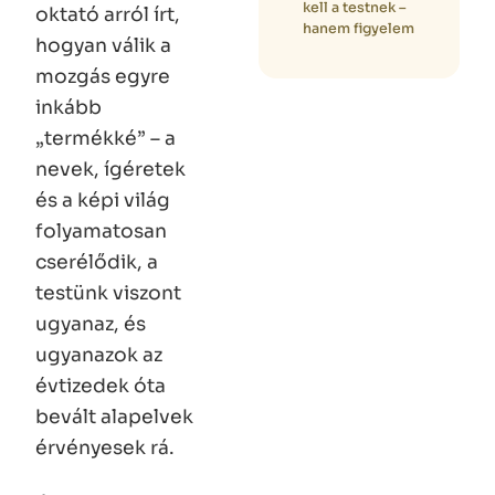
kell a testnek –
oktató arról írt,
hanem figyelem
hogyan válik a
mozgás egyre
inkább
„termékké” – a
nevek, ígéretek
és a képi világ
folyamatosan
cserélődik, a
testünk viszont
ugyanaz, és
ugyanazok az
évtizedek óta
bevált alapelvek
érvényesek rá.