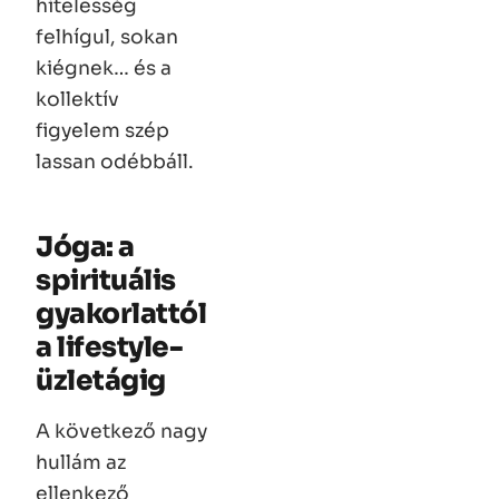
hitelesség
felhígul, sokan
kiégnek… és a
kollektív
figyelem szép
lassan odébbáll.
Jóga: a
spirituális
gyakorlattól
a lifestyle-
üzletágig
A következő nagy
hullám az
ellenkező