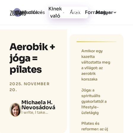
Kinek
Funkciók
Források
Bejelentkezés
Árak
Regisztráció
Magyar
való
Aerobik +
Amikor egy
jóga =
kazetta
változtatta meg
pilates
a világot: az
aerobik
korszaka
2025. NOVEMBER
20.
Jóga: a
spirituális
gyakorlattól a
Michaela H.
Nevosádová
lifestyle-
I write, I take
üzletágig
photos, and I just
love to move. 🙂
Pilates és
reformer: az új