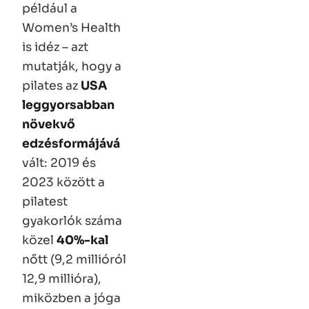
például a
Women’s Health
is idéz – azt
mutatják, hogy a
pilates az
USA
leggyorsabban
növekvő
edzésformájává
vált: 2019 és
2023 között a
pilatest
gyakorlók száma
közel
40%-kal
nőtt (9,2 millióról
12,9 millióra),
miközben a jóga