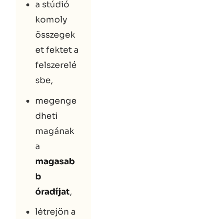
a stúdió
komoly
összegek
et fektet a
felszerelé
sbe,
megenge
dheti
magának
a
magasab
b
óradíjat
,
létrejön a