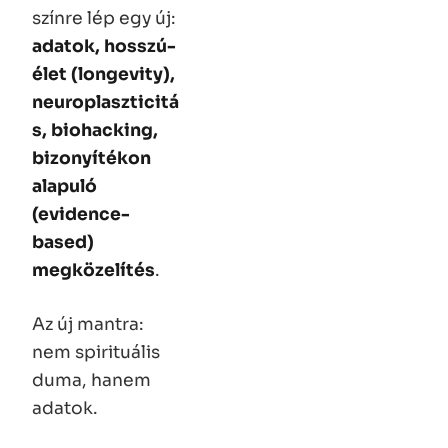
színre lép egy új:
adatok, hosszú-
élet (longevity),
neuroplaszticitá
s, biohacking,
bizonyítékon
alapuló
(evidence-
based)
megközelítés
.
Az új mantra:
nem spirituális
duma, hanem
adatok.