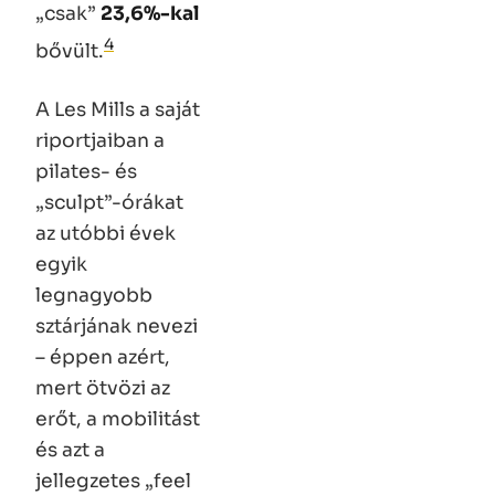
„csak”
23,6%-kal
4
bővült.
A Les Mills a saját
riportjaiban a
pilates- és
„sculpt”-órákat
az utóbbi évek
egyik
legnagyobb
sztárjának nevezi
– éppen azért,
mert ötvözi az
erőt, a mobilitást
és azt a
jellegzetes „feel