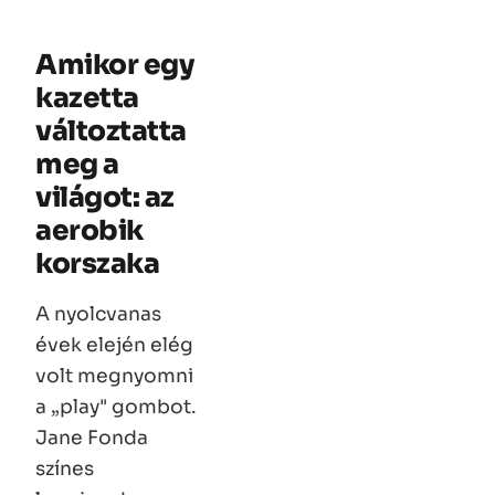
Amikor egy
kazetta
változtatta
meg a
világot: az
aerobik
korszaka
A nyolcvanas
évek elején elég
volt megnyomni
a „play" gombot.
Jane Fonda
színes