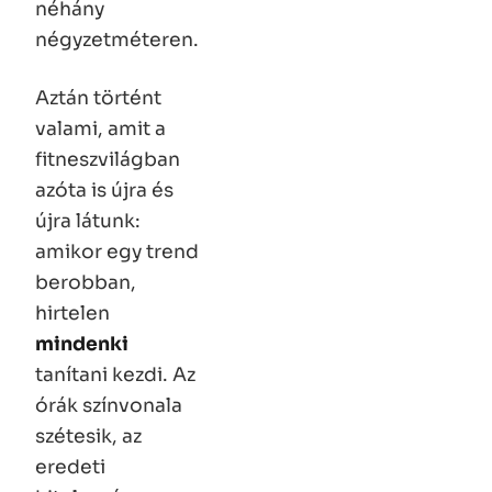
néhány
négyzetméteren.
Aztán történt
valami, amit a
fitneszvilágban
azóta is újra és
újra látunk:
amikor egy trend
berobban,
hirtelen
mindenki
tanítani kezdi. Az
órák színvonala
szétesik, az
eredeti