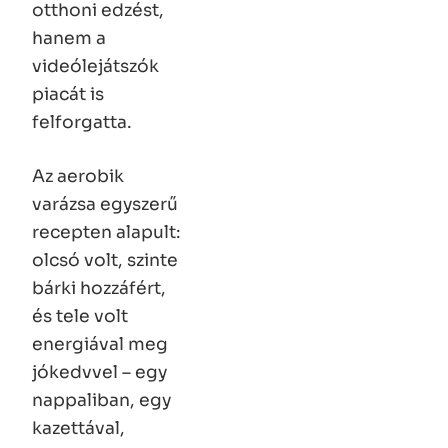
otthoni edzést,
hanem a
videólejátszók
piacát is
felforgatta.
Az aerobik
varázsa egyszerű
recepten alapult:
olcsó volt, szinte
bárki hozzáfért,
és tele volt
energiával meg
jókedvvel – egy
nappaliban, egy
kazettával,