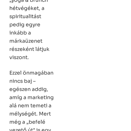
hétvégéket, a
spiritualitást
pedig egyre
inkább a
márkaüzenet
részeként látjuk
viszont.
Ezzel önmagában
nincs baj –
egészen addig,
amíg a marketing
alá nem temeti a
mélységét. Mert
még a „befelé
vezető út" is egy