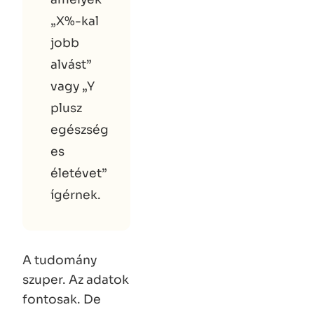
„X%-kal
jobb
alvást”
vagy „Y
plusz
egészség
es
életévet”
ígérnek.
A tudomány
szuper. Az adatok
fontosak. De