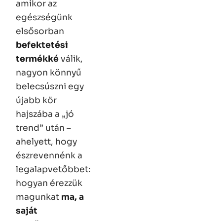
amikor az
egészségünk
elsősorban
befektetési
termékké
válik,
nagyon könnyű
belecsúszni egy
újabb kör
hajszába a „jó
trend” után –
ahelyett, hogy
észrevennénk a
legalapvetőbbet:
hogyan érezzük
magunkat
ma, a
saját