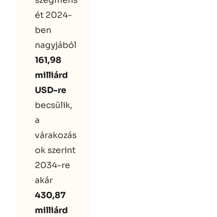
szegmens
ét 2024-
ben
nagyjából
161,98
milliárd
USD-re
becsülik,
a
várakozás
ok szerint
2034-re
akár
430,87
milliárd