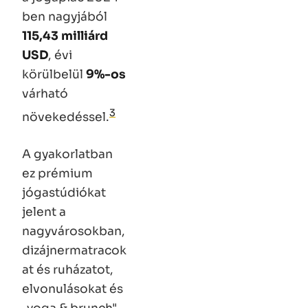
ben nagyjából
115,43 milliárd
USD
, évi
körülbelül
9%-os
várható
3
növekedéssel.
A gyakorlatban
ez prémium
jógastúdiókat
jelent a
nagyvárosokban,
dizájnermatracok
at és ruházatot,
elvonulásokat és
„yoga & brunch"