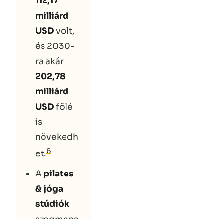
112,17
milliárd
USD
volt,
és 2030-
ra akár
202,78
milliárd
USD
fölé
is
növekedh
6
et.
A
pilates
& jóga
stúdiók