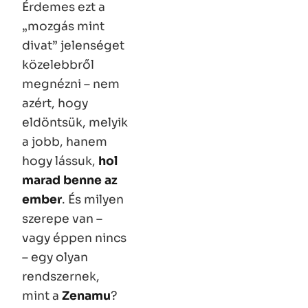
Érdemes ezt a
„mozgás mint
divat” jelenséget
közelebbről
megnézni – nem
azért, hogy
eldöntsük, melyik
a jobb, hanem
hogy lássuk,
hol
marad benne az
ember
. És milyen
szerepe van –
vagy éppen nincs
– egy olyan
rendszernek,
mint a
Zenamu
?