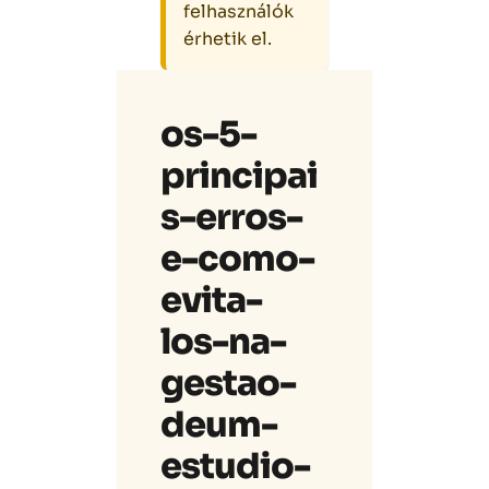
felhasználók
érhetik el.
os-5-
principai
s-erros-
e-como-
evita-
los-na-
gestao-
deum-
estudio-