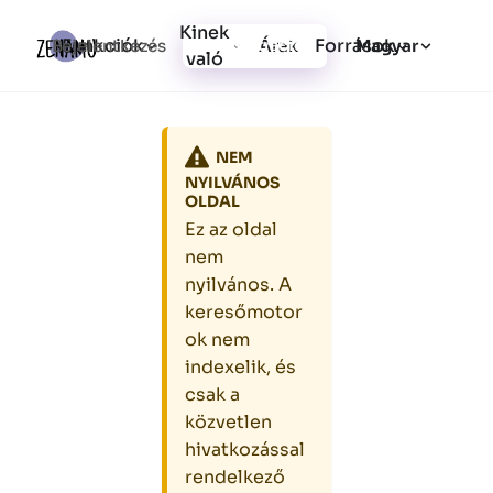
Kinek
Funkciók
Források
Bejelentkezés
Árak
Regisztráció
Magyar
való
NEM
NYILVÁNOS
OLDAL
Ez az oldal
nem
nyilvános. A
keresőmotor
ok nem
indexelik, és
csak a
közvetlen
hivatkozással
rendelkező