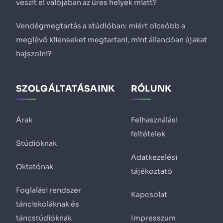
veszít el valójában az üres helyek miatt?
Vendégmegtartás a stúdióban: miért olcsóbb a
meglévő klienseket megtartani, mint állandóan újakat
hajszolni?
SZOLGÁLTATÁSAINK
RÓLUNK
Árak
Felhasználási
feltételek
Stúdióknak
Adatkezelési
Oktatónak
tájékoztató
Foglalási rendszer
Kapcsolat
tánciskoláknak és
táncstúdióknak
Impresszum