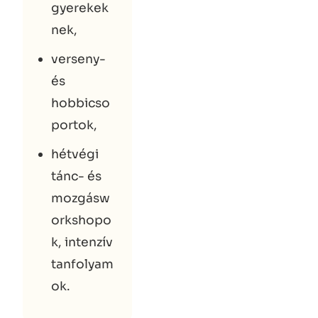
gyerekek
nek,
verseny-
és
hobbicso
portok,
hétvégi
tánc- és
mozgásw
orkshopo
k, intenzív
tanfolyam
ok.