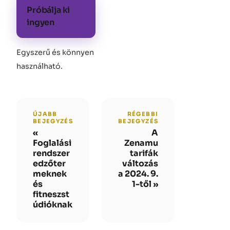
Próbálja ki
ingyen
Egyszerű és könnyen
használható
.
ÚJABB
RÉGEBBI
BEJEGYZÉS
BEJEGYZÉS
A
Foglalási
Zenamu
rendszer
tarifák
edzőter
változás
meknek
a 2024. 9.
és
1-től
fitneszst
údióknak