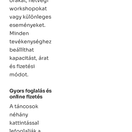
órákat, hétvégi
workshopokat
vagy különleges
eseményeket.
Minden
tevékenységhez
beállíthat
kapacitást, árat
és fizetési
módot.
Gyors foglalás és
online fizetés
A táncosok
néhány
kattintással
lefoglalják a