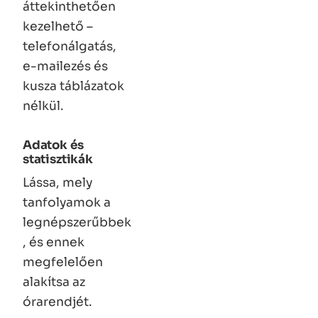
áttekinthetően
kezelhető –
telefonálgatás,
e-mailezés és
kusza táblázatok
nélkül.
Adatok és
statisztikák
Lássa, mely
tanfolyamok a
legnépszerűbbek
, és ennek
megfelelően
alakítsa az
órarendjét.