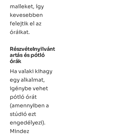
maileket, így
kevesebben
felejtik el az
óráikat.
Részvételnyilvánt
artás és pótló
órák
Ha valaki kihagy
egy alkalmat,
igénybe vehet
pótló órát
(amennyiben a
stúdió ezt
engedélyezi).
Mindez