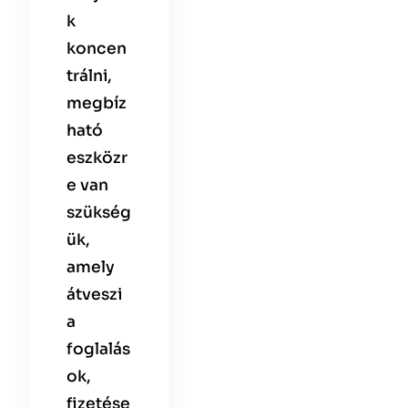
k
koncen
trálni,
megbíz
ható
eszközr
e van
szükség
ük,
amely
átveszi
a
foglalás
ok,
fizetése