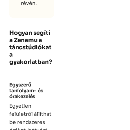
révén.
Hogyan segíti
a Zenamu a
táncstúdiókat
a
gyakorlatban?
Egyszerű
tanfolyam- és
órakezelés
Egyetlen
felületről állíthat
be rendszeres