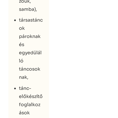
zouk,
samba),
társastánc
ok
pároknak
és
egyedülál
ló
táncosok
nak,
tánc-
előkészítő
foglalkoz
ások