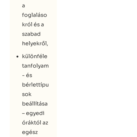
a
foglaláso
król és a
szabad
helyekről,
különféle
tanfolyam
- és
bérlettípu
sok
beállítása
– egyedi
óráktól az
egész