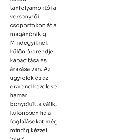
tanfolyamoktól a
versenyzői
csoportokon át a
magánórákig.
Mindegyiknek
külön órarendje,
kapacitása és
árazása van. Az
ügyfelek és az
órarend kezelése
hamar
bonyolulttá válik,
különösen ha a
foglalásokat még
mindig kézzel
intézi.