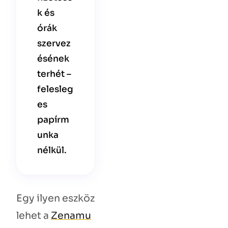
k és
órák
szervez
ésének
terhét –
felesleg
es
papírm
unka
nélkül.
Egy ilyen eszköz
lehet a
Zenamu