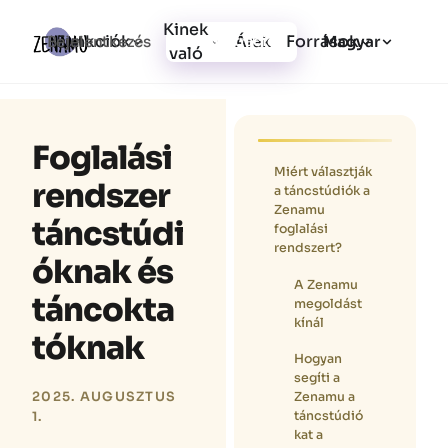
Kinek
Funkciók
Források
Bejelentkezés
Árak
Regisztráció
Magyar
való
Foglalási
Miért választják
rendszer
a táncstúdiók a
Zenamu
táncstúdi
foglalási
rendszert?
óknak és
A Zenamu
táncokta
megoldást
kínál
tóknak
Hogyan
segíti a
Zenamu a
2025. AUGUSZTUS
táncstúdió
1.
kat a