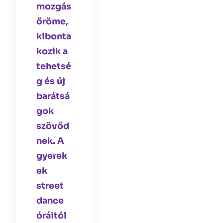
mozgás
öröme,
kibonta
kozik a
tehetsé
g és új
barátsá
gok
szövőd
nek. A
gyerek
ek
street
dance
óráitól