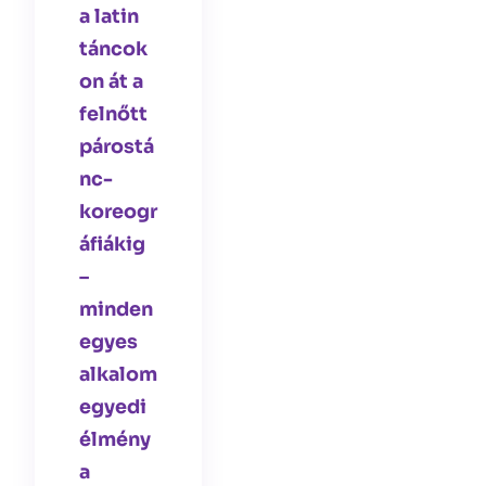
a latin
táncok
on át a
felnőtt
párostá
nc-
koreogr
áfiákig
–
minden
egyes
alkalom
egyedi
élmény
a