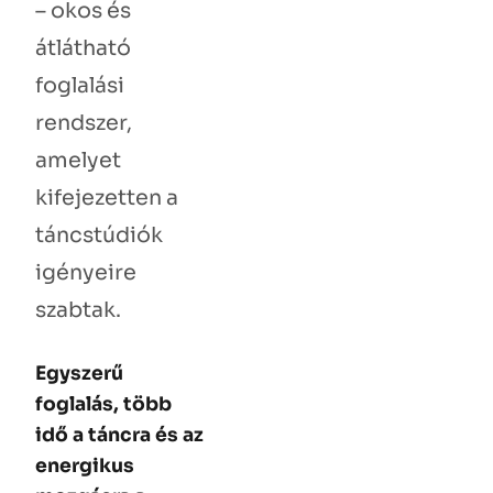
– okos és
átlátható
foglalási
rendszer,
amelyet
kifejezetten a
táncstúdiók
igényeire
szabtak.
Egyszerű
foglalás, több
idő a táncra és az
energikus