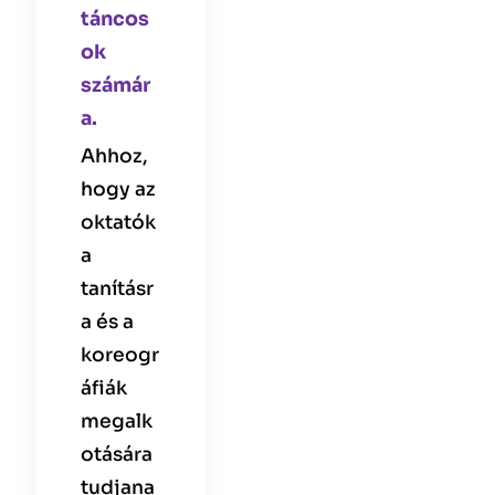
táncos
ok
számár
a.
Ahhoz,
hogy az
oktatók
a
tanításr
a és a
koreogr
áfiák
megalk
otására
tudjana