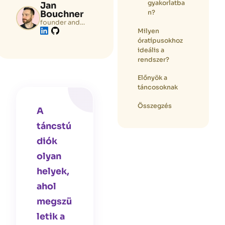
gyakorlatba
Jan
n?
Bouchner
founder and
tech lead of
Milyen
Zenamu.com
óratípusokhoz
ideális a
rendszer?
Előnyök a
táncosoknak
Összegzés
A
táncstú
diók
olyan
helyek,
ahol
megszü
letik a