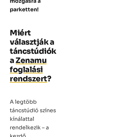
mozgásra a
parketten!
Miért
választják a
táncstúdiók
a
Zenamu
foglalási
rendszert
?
A legtöbb
táncstúdió színes
kínálattal
rendelkezik – a
kezdő