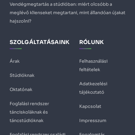
Vendégmegtartás a stúdióban: miért olcsóbb a
meglévő klienseket megtartani, mint állandóan újakat
hajszolni?
SZOLGÁLTATÁSAINK
RÓLUNK
Árak
Felhasználási
feltételek
Stúdióknak
Adatkezelési
Oktatónak
tájékoztató
Foglalási rendszer
Kapcsolat
tánciskoláknak és
táncstúdióknak
Impresszum
Foglalási rendszer családi
Fogalomtár