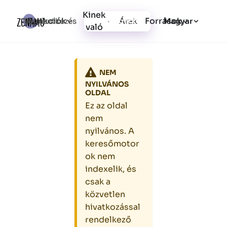
Kinek
Funkciók
Források
Bejelentkezés
Árak
Regisztráció
Magyar
való
NEM
NYILVÁNOS
OLDAL
Ez az oldal
nem
nyilvános. A
keresőmotor
ok nem
indexelik, és
csak a
közvetlen
hivatkozással
rendelkező