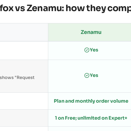
fox vs Zenamu: how they com
Zenamu
Yes
Yes
n shows "Request
Plan and monthly order volume
1 on Free; unlimited on Expert+