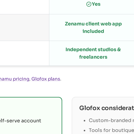
Yes
Zenamu client web app
included
Independent studios &
freelancers
namu pricing
,
Glofox plans
.
Glofox
considerat
Custom-branded m
elf-serve account
Tools for boutique