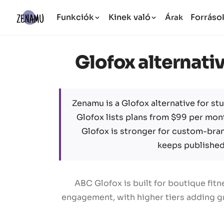
Funkciók
Kinek való
Forráso
Árak
Glofox alternativ
Zenamu is a Glofox alternative for stu
Glofox lists plans from $99 per mont
Glofox is stronger for custom-bra
keeps published 
ABC Glofox is built for boutique fi
engagement, with higher tiers adding gr