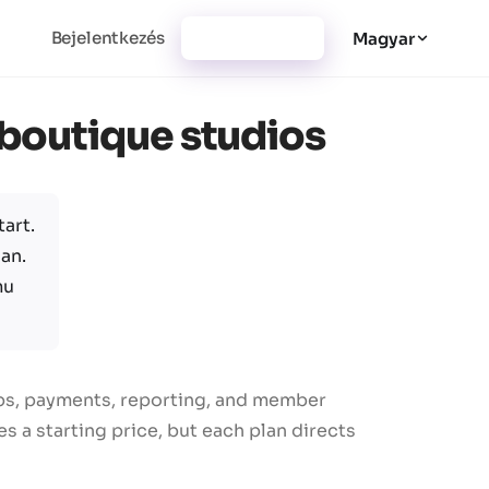
Bejelentkezés
Regisztráció
Magyar
r boutique studios
art.
an.
mu
ips, payments, reporting, and member
 a starting price, but each plan directs