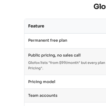
Glo
Feature
Permanent free plan
Public pricing, no sales call
Glofox lists "from $99/month" but every pla
Pricing".
Pricing model
Team accounts