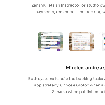
Zenamu lets an instructor or studio o
payments, reminders, and booking w
Minden, amire a 
Both systems handle the booking tasks a
app strategy. Choose Glofox when a 
Zenamu when published prici