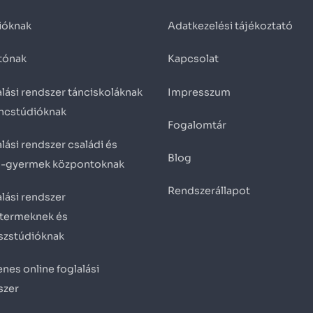
ióknak
Adatkezelési tájékoztató
tónak
Kapcsolat
lási rendszer tánciskoláknak
Impresszum
áncstúdióknak
Fogalomtár
lási rendszer családi és
Blog
ő-gyermek központoknak
Rendszerállapot
lási rendszer
termeknek és
eszstúdióknak
nes online foglalási
szer