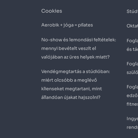
Cookies
Stúd
Aerobik + jóga = pilates
Okta
No-show és lemondási feltételek:
Fogla
mennyi bevételt veszít el
és t
valójában az üres helyek miatt?
Fogla
Vendégmegtartás a stúdióban:
szül
miért olcsóbb a meglévő
Fogla
klienseket megtartani, mint
edző
állandóan újakat hajszolni?
fitn
Ingye
rend