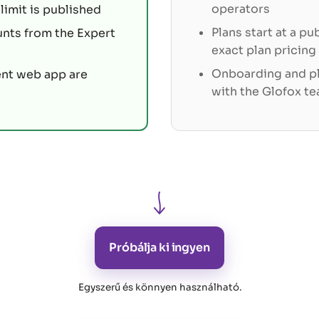
operators
limit is published
Plans start at a pu
unts from the Expert
exact plan pricing
Onboarding and pl
ent web app are
with the Glofox t
Próbálja ki ingyen
Egyszerű és könnyen használható
.