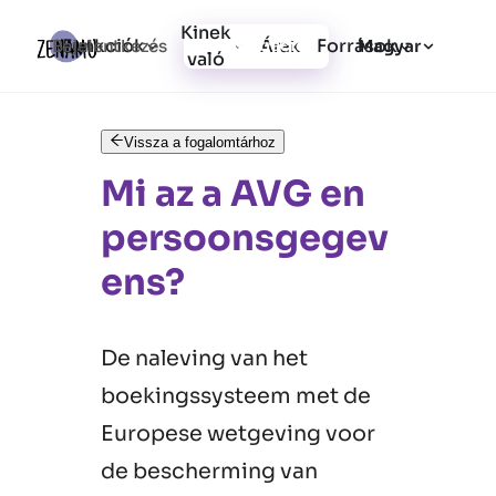
Kinek
Funkciók
Források
Bejelentkezés
Árak
Regisztráció
Magyar
való
Vissza a fogalomtárhoz
Mi az a AVG en
persoonsgegev
ens?
De naleving van het
boekingssysteem met de
Europese wetgeving voor
de bescherming van