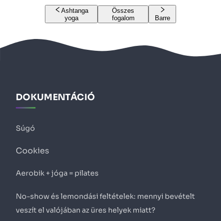
Ashtanga
Összes
yoga
fogalom
Barre
DOKUMENTÁCIÓ
Súgó
Cookies
Aerobik + jóga = pilates
No-show és lemondási feltételek: mennyi bevételt
veszít el valójában az üres helyek miatt?