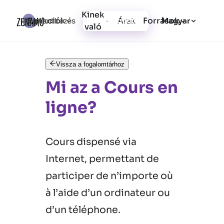
Kinek
Funkciók
Források
Bejelentkezés
Árak
Regisztráció
Magyar
való
Vissza a fogalomtárhoz
Mi az a Cours en
ligne?
Cours dispensé via
Internet, permettant de
participer de n’importe où
à l’aide d’un ordinateur ou
d’un téléphone.