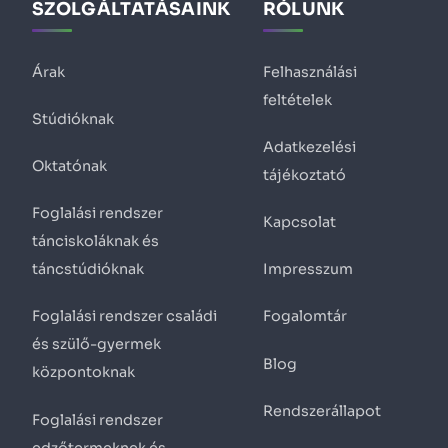
SZOLGÁLTATÁSAINK
RÓLUNK
Árak
Felhasználási
feltételek
Stúdióknak
Adatkezelési
Oktatónak
tájékoztató
Foglalási rendszer
Kapcsolat
tánciskoláknak és
táncstúdióknak
Impresszum
Foglalási rendszer családi
Fogalomtár
és szülő-gyermek
Blog
központoknak
Rendszerállapot
Foglalási rendszer
edzőtermeknek és