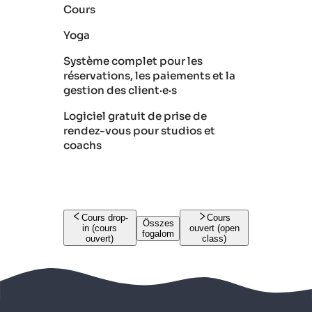
Cours
Yoga
Système complet pour les
réservations, les paiements et la
gestion des client·e·s
Logiciel gratuit de prise de
rendez-vous pour studios et
coachs
Cours drop-
Cours
Összes
in (cours
ouvert (open
fogalom
ouvert)
class)