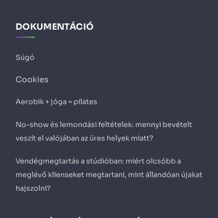
DOKUMENTÁCIÓ
Súgó
Cookies
Aerobik + jóga = pilates
No-show és lemondási feltételek: mennyi bevételt
veszít el valójában az üres helyek miatt?
Vendégmegtartás a stúdióban: miért olcsóbb a
meglévő klienseket megtartani, mint állandóan újakat
hajszolni?