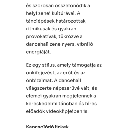
és szorosan összefonódik a
helyi zenei kultúrával. A
tánclépések határozottak,
ritmikusak és gyakran
provokatívak, tükrözve a
dancehall zene nyers, vibráló
energiáját.
Ez egy stílus, amely támogatja az
önkifejezést, az erőt és az
önbizalmat. A dancehall
világszerte népszerűvé vált, és
elemei gyakran megjelennek a
kereskedelmi táncban és híres
előadók videoklipjeiben is.
Kapcsolódó linkek