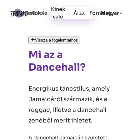
Kinek
Funkciók
Források
Bejelentkezés
Árak
Regisztráció
Magyar
való
Vissza a fogalomtárhoz
Mi az a
Dancehall?
Energikus táncstílus, amely
Jamaicáról származik, és a
reggae, illetve a dancehall
zenéből merít ihletet.
A dancehall Jamaicán született,