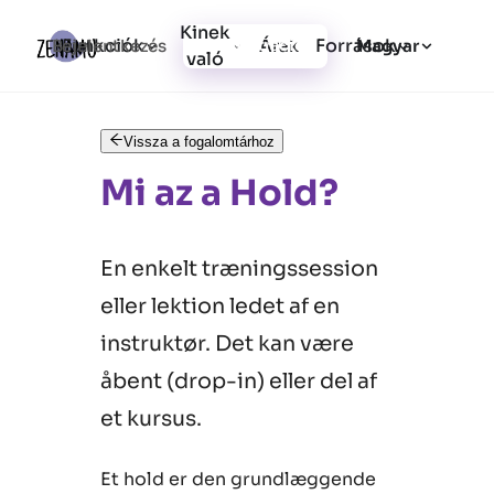
Kinek
Funkciók
Források
Bejelentkezés
Árak
Regisztráció
Magyar
való
Vissza a fogalomtárhoz
Mi az a Hold?
En enkelt træningssession
eller lektion ledet af en
instruktør. Det kan være
åbent (drop-in) eller del af
et kursus.
Et hold er den grundlæggende