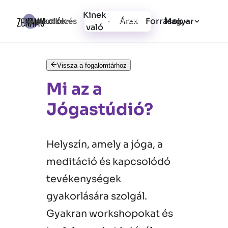
Kinek
Funkciók
Források
Bejelentkezés
Árak
Regisztráció
Magyar
való
Vissza a fogalomtárhoz
Mi az a
Jógastúdió?
Helyszín, amely a jóga, a
meditáció és kapcsolódó
tevékenységek
gyakorlására szolgál.
Gyakran workshopokat és