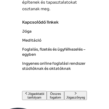
építenek és tapasztalatokat
osztanak meg.
Kapcsolódó linkek
Jóga
Meditáció
Foglalás, fizetés és ügyfélkezelés –
egyben
Ingyenes online foglalási rendszer
stúdióknak és oktatóknak
Jógaoktatói
Összes
tanfolyam
fogalom
Jógaszőnyeg