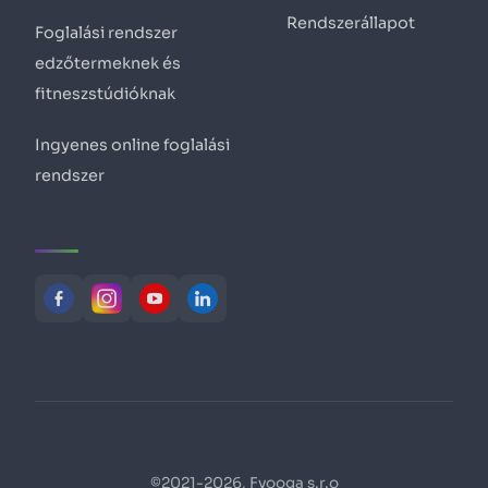
Rendszerállapot
Foglalási rendszer
edzőtermeknek és
fitneszstúdióknak
Ingyenes online foglalási
rendszer
©2021-2026, Fyooga s.r.o