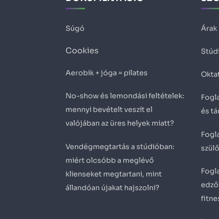
Súgó
Árak
Cookies
Stúd
Aerobik + jóga = pilates
Okta
No-show és lemondási feltételek:
Fogla
mennyi bevételt veszít el
és t
valójában az üres helyek miatt?
Fogla
Vendégmegtartás a stúdióban:
szül
miért olcsóbb a meglévő
Fogla
klienseket megtartani, mint
edző
állandóan újakat hajszolni?
fitn