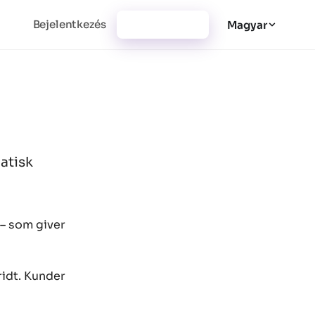
Bejelentkezés
Regisztráció
Magyar
matisk
 – som giver
ridt. Kunder