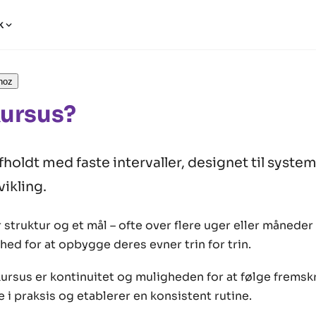
k
hoz
Kursus?
fholdt med faste intervaller, designet til syste
ikling.
r struktur og et mål – ofte over flere uger eller måneder
ed for at opbygge deres evner trin for trin.
ursus er kontinuitet og muligheden for at følge fremsk
 i praksis og etablerer en konsistent rutine.