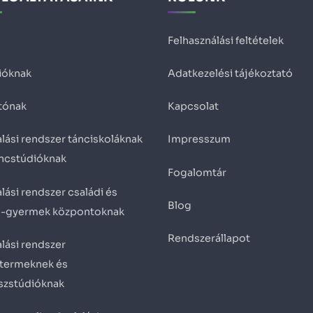
Felhasználási feltételek
ióknak
Adatkezelési tájékoztató
tónak
Kapcsolat
lási rendszer tánciskoláknak
Impresszum
áncstúdióknak
Fogalomtár
lási rendszer családi és
Blog
ő-gyermek központoknak
Rendszerállapot
lási rendszer
termeknek és
eszstúdióknak