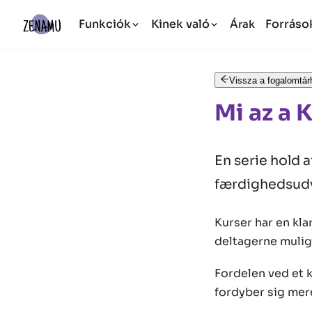
Funkciók
Kinek való
Forráso
Árak
Vissza a fogalomtár
Mi az a 
En serie hold a
færdighedsudv
Kurser har en kla
deltagerne muligh
Fordelen ved et k
fordyber sig mere