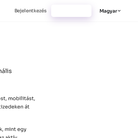
Bejelentkezés
Regisztráció
Magyar
ális
t, mobilitást,
tizedeken át
k, mint egy
z aktív