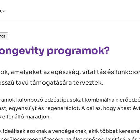
k
hoz
 Longevity programok?
, amelyeket az egészség, vitalitás és funkcion
sszú távú támogatására terveztek.
ramok különböző edzéstípusokat kombinálnak: erőedzés
t, egyensúlyt és regenerációt. A cél az, hogy a test év
 ellenálló maradjon.
 ideálisak azoknak a vendégeknek, akik többet keresne
 sérülések megelőzésére, az életminőség javítására és a