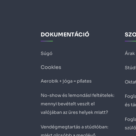
DOKUMENTÁCIÓ
SZ
Súgó
Árak
Cookies
Stúd
Aerobik + jóga = pilates
Okta
No-show és lemondási feltételek:
Fogla
mennyi bevételt veszít el
és t
valójában az üres helyek miatt?
Fogla
Vendégmegtartás a stúdióban:
szül
miért olcsóbb a meglévő