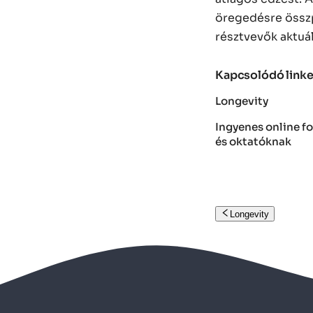
öregedésre összp
résztvevők aktuá
Kapcsolódó link
Longevity
Ingyenes online f
és oktatóknak
Longevity