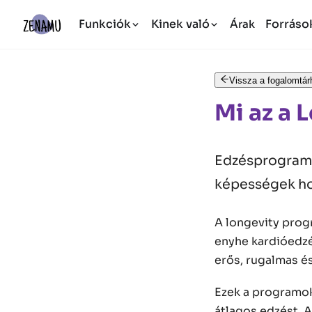
Funkciók
Kinek való
Forráso
Árak
Vissza a fogalomtár
Mi az a
Edzésprogramok
képességek ho
A longevity prog
enyhe kardióedzés
erős, rugalmas és
Ezek a programok
átlagos edzést. A