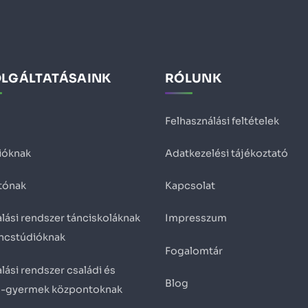
OLGÁLTATÁSAINK
RÓLUNK
Felhasználási feltételek
ióknak
Adatkezelési tájékoztató
tónak
Kapcsolat
lási rendszer tánciskoláknak
Impresszum
áncstúdióknak
Fogalomtár
lási rendszer családi és
Blog
ő-gyermek központoknak