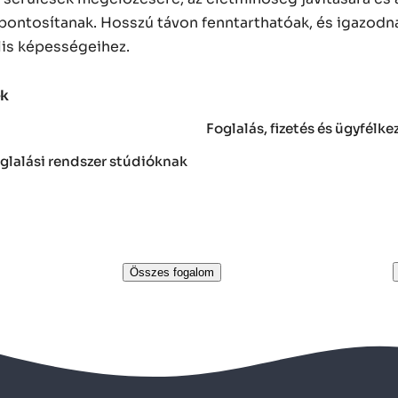
ontosítanak. Hosszú távon fenntarthatóak, és igazodn
lis képességeihez.
ek
Foglalás, fizetés és ügyfélke
oglalási rendszer stúdióknak
Összes fogalom