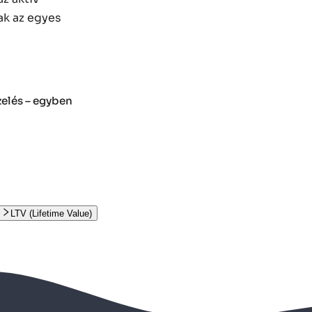
ak az egyes
zelés – egyben
LTV (Lifetime Value)