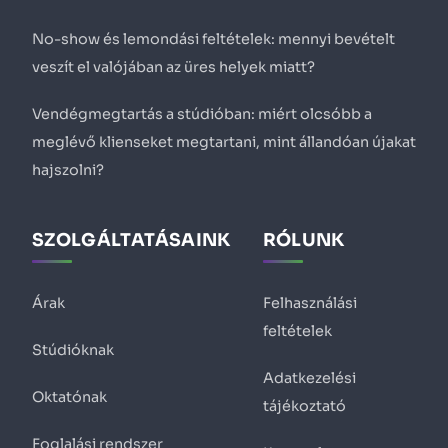
No-show és lemondási feltételek: mennyi bevételt
veszít el valójában az üres helyek miatt?
Vendégmegtartás a stúdióban: miért olcsóbb a
meglévő klienseket megtartani, mint állandóan újakat
hajszolni?
SZOLGÁLTATÁSAINK
RÓLUNK
Árak
Felhasználási
feltételek
Stúdióknak
Adatkezelési
Oktatónak
tájékoztató
Foglalási rendszer