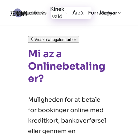
Kinek
Funkciók
Források
Bejelentkezés
Árak
Regisztráció
Magyar
való
Vissza a fogalomtárhoz
Mi az a
Onlinebetaling
er?
Muligheden for at betale
for bookinger online med
kreditkort, bankoverførsel
eller gennem en