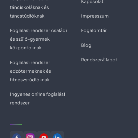
Kapcsolat
tánciskoláknak és
táncstúdióknak
Impresszum
Foglalási rendszer családi
Fogalomtár
és szülő-gyermek
Blog
központoknak
Rendszerállapot
Foglalási rendszer
edzőtermeknek és
fitneszstúdióknak
Ingyenes online foglalási
rendszer