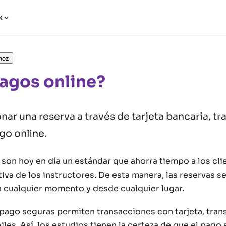
k
hoz
Pagos online?
ar una reserva a través de tarjeta bancaria, tr
go online.
son hoy en día un estándar que ahorra tiempo a los cli
iva de los instructores. De esta manera, las reservas 
cualquier momento y desde cualquier lugar.
 pago seguras permiten transacciones con tarjeta, tran
les. Así, los estudios tienen la certeza de que el pago 