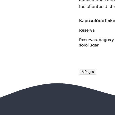
los clientes disf
Kapcsolódó link
Reserva
Reservas, pagos y 
solo lugar
Pagos