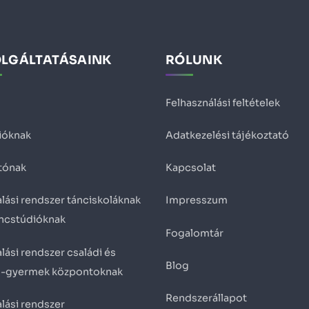
OLGÁLTATÁSAINK
RÓLUNK
Felhasználási feltételek
ióknak
Adatkezelési tájékoztató
tónak
Kapcsolat
lási rendszer tánciskoláknak
Impresszum
áncstúdióknak
Fogalomtár
lási rendszer családi és
Blog
ő-gyermek központoknak
Rendszerállapot
lási rendszer