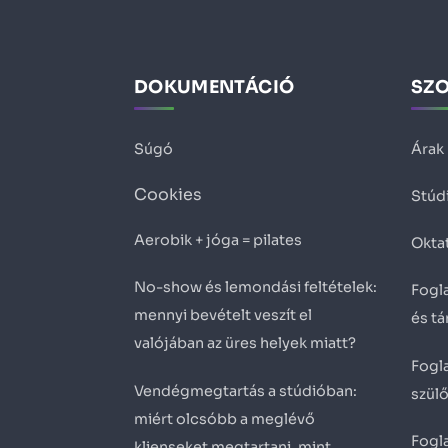
DOKUMENTÁCIÓ
SZ
Súgó
Árak
Cookies
Stúd
Aerobik + jóga = pilates
Okta
No-show és lemondási feltételek:
Fogla
mennyi bevételt veszít el
és t
valójában az üres helyek miatt?
Fogla
Vendégmegtartás a stúdióban:
szül
miért olcsóbb a meglévő
Fogla
klienseket megtartani, mint