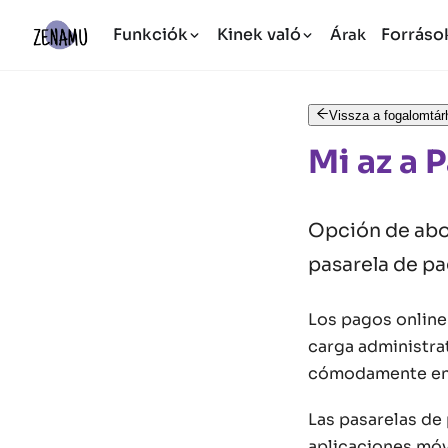
Funkciók
Kinek való
Forráso
Árak
Vissza a fogalomtár
Mi az a 
Opción de abon
pasarela de pa
Los pagos online 
carga administrat
cómodamente en 
Las pasarelas de
aplicaciones móvi