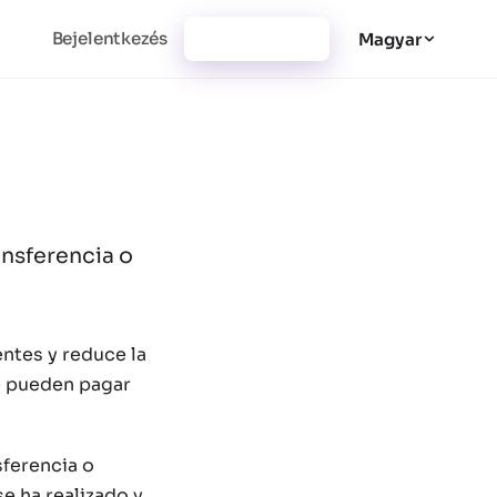
Bejelentkezés
Regisztráció
Magyar
ansferencia o
entes y reduce la
se pueden pagar
sferencia o
se ha realizado y