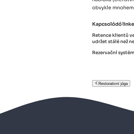
obvykle mnohem le
Kapcsolódó link
Retence klientů ve
udržet stálé než 
Rezervační systém
Restorativní jóga