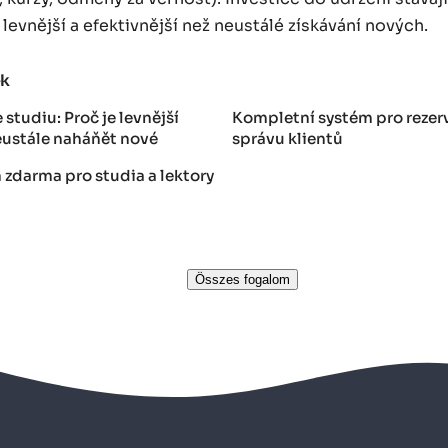
vnější a efektivnější než neustálé získávání nových.
ek
 studiu: Proč je levnější
Kompletní systém pro rezerv
neustále naháňět nové
správu klientů
 zdarma pro studia a lektory
Összes fogalom