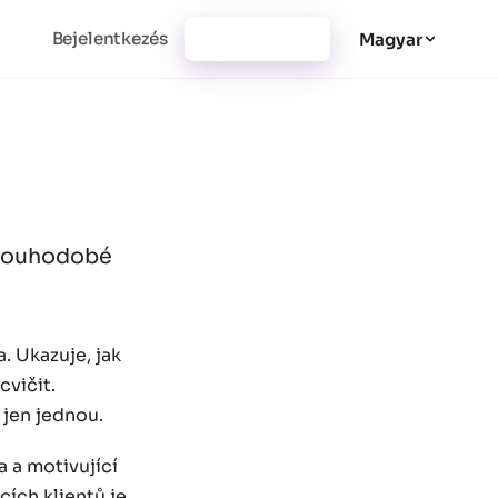
Bejelentkezés
Regisztráció
Magyar
 dlouhodobé
. Ukazuje, jak
cvičit.
 jen jednou.
a a motivující
cích klientů je