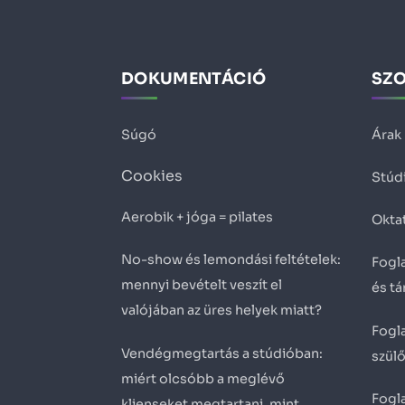
DOKUMENTÁCIÓ
SZ
Súgó
Árak
Cookies
Stúd
Aerobik + jóga = pilates
Okta
No-show és lemondási feltételek:
Fogla
mennyi bevételt veszít el
és t
valójában az üres helyek miatt?
Fogla
Vendégmegtartás a stúdióban:
szül
miért olcsóbb a meglévő
Fogla
klienseket megtartani, mint