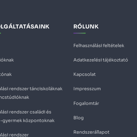
OLGÁLTATÁSAINK
RÓLUNK
Felhasználási feltételek
ióknak
Adatkezelési tájékoztató
tónak
Kapcsolat
lási rendszer tánciskoláknak
Impresszum
áncstúdióknak
Fogalomtár
lási rendszer családi és
Blog
ő-gyermek központoknak
Rendszerállapot
lási rendszer