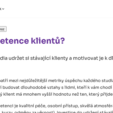
k
hoz
Retence klientů?
ia udržet si stávající klienty a motivovat je k
atří mezi nejdůležitější metriky úspěchu každého studia
 budovat dlouhodobé vztahy s lidmi, kteří k vám chodí 
ý klient má mnohem vyšší hodnotu než ten, který přijde
etenci je kvalitní péče, osobní přístup, skvělá atmosfér
, kurzy, odměny za věrnost). Investice do udržení stávají