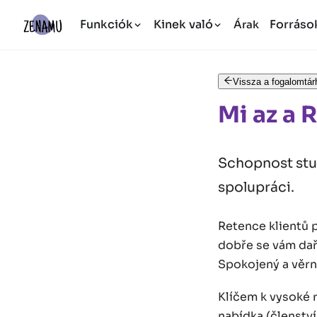
Funkciók
Kinek való
Forráso
Árak
Vissza a fogalomtár
Mi az a 
Schopnost stud
spolupráci.
Retence klientů p
dobře se vám daří
Spokojený a věrn
Klíčem k vysoké r
nabídka (členství