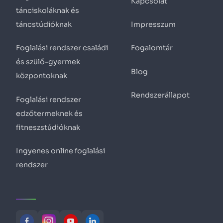
Kapcsolat
tánciskoláknak és
táncstúdióknak
Impresszum
Foglalási rendszer családi
Fogalomtár
és szülő-gyermek
Blog
központoknak
Rendszerállapot
Foglalási rendszer
edzőtermeknek és
fitneszstúdióknak
Ingyenes online foglalási
rendszer