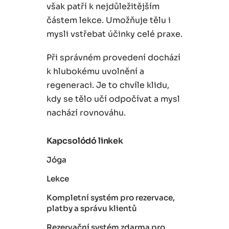
však patří k nejdůležitějším
částem lekce. Umožňuje tělu i
mysli vstřebat účinky celé praxe.
Při správném provedení dochází
k hlubokému uvolnění a
regeneraci. Je to chvíle klidu,
kdy se tělo učí odpočívat a mysl
nachází rovnováhu.
Kapcsolódó linkek
Jóga
Lekce
Kompletní systém pro rezervace,
platby a správu klientů
Rezervační systém zdarma pro