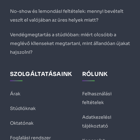
No-show és lemondási feltételek: mennyi bevételt
veszít el valójában az üres helyek miatt?
Vendégmegtartás a stúdióban: miért olcsóbb a
meglévő klienseket megtartani, mint állandóan újakat
hajszolni?
SZOLGÁLTATÁSAINK
RÓLUNK
Árak
Felhasználási
feltételek
Stúdióknak
Adatkezelési
Oktatónak
tájékoztató
Foglalási rendszer