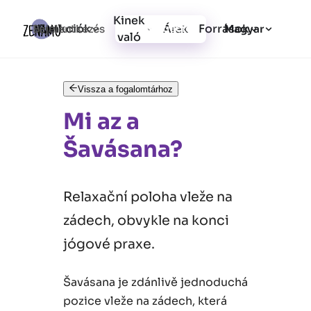
Kinek
Funkciók
Források
Bejelentkezés
Árak
Regisztráció
Magyar
való
Vissza a fogalomtárhoz
Mi az a
Šavásana?
Relaxační poloha vleže na
zádech, obvykle na konci
jógové praxe.
Šavásana je zdánlivě jednoduchá
pozice vleže na zádech, která