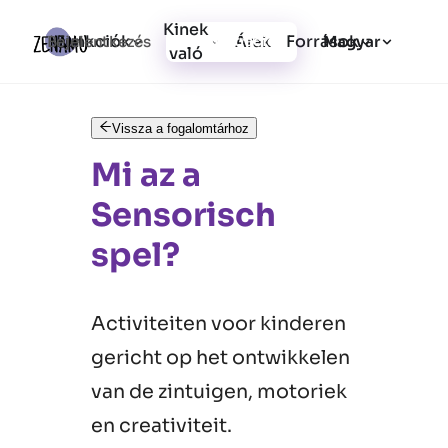
Kinek
Funkciók
Források
Bejelentkezés
Árak
Regisztráció
Magyar
való
Vissza a fogalomtárhoz
Mi az a
Sensorisch
spel?
Activiteiten voor kinderen
gericht op het ontwikkelen
van de zintuigen, motoriek
en creativiteit.