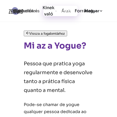
Kinek
Funkciók
Források
Bejelentkezés
Árak
Regisztráció
Magyar
való
Vissza a fogalomtárhoz
Mi az a Yogue?
Pessoa que pratica yoga
regularmente e desenvolve
tanto a prática física
quanto a mental.
Pode-se chamar de yogue
qualquer pessoa dedicada ao