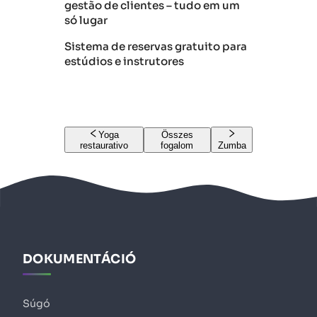
gestão de clientes – tudo em um
só lugar
Sistema de reservas gratuito para
estúdios e instrutores
Yoga
Összes
restaurativo
fogalom
Zumba
DOKUMENTÁCIÓ
Súgó