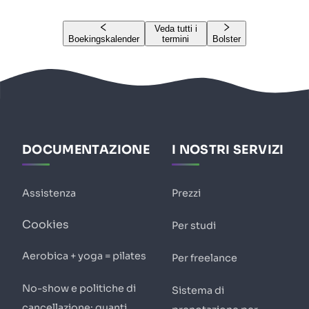
Veda tutti i
Boekingskalender
termini
Bolster
DOCUMENTAZIONE
I NOSTRI SERVIZI
Assistenza
Prezzi
Cookies
Per studi
Aerobica + yoga = pilates
Per freelance
No-show e politiche di
Sistema di
cancellazione: quanti