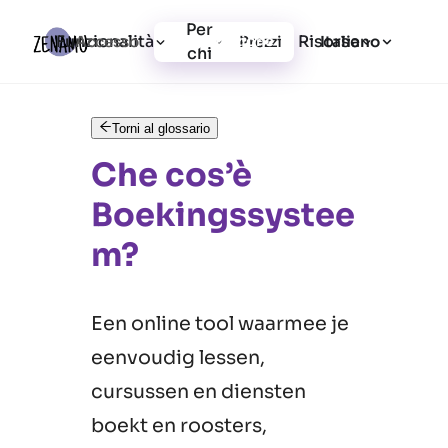
Per
Funzionalità
Risorse
Accesso
Prezzi
Registrazione
Italiano
chi
Torni al glossario
Che cos’è
Boekingssystee
m?
Een online tool waarmee je
eenvoudig lessen,
cursussen en diensten
boekt en roosters,