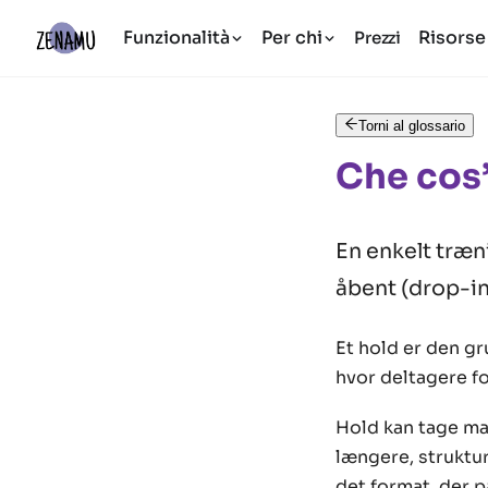
Funzionalità
Per chi
Risorse
Prezzi
Torni al glossario
Che cos
En enkelt træni
åbent (drop-in)
Et hold er den g
hvor deltagere fo
Hold kan tage man
længere, struktur
det format, der 