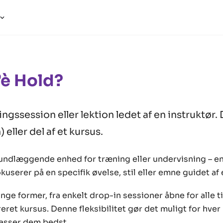
’è Hold?
ngssession eller lektion ledet af en instruktør.
 eller del af et kursus.
rundlæggende enhed for træning eller undervisning – en
kuserer på en specifik øvelse, stil eller emne guidet af 
ge former, fra enkelt drop-in sessioner åbne for alle til
eret kursus. Denne fleksibilitet gør det muligt for hve
passer dem bedst.