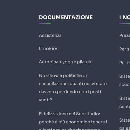
DOCUMENTAZIONE
I N
Assistenza
Prezz
Cookies
Per s
Aerobica + yoga = pilates
Per f
No-show e politiche di
Sist
cancellazione: quanti ricavi state
scuol
davvero perdendo con i posti
Sist
vuoti?
centr
Fidelizzazione nel Suo studio:
Sist
perché è più economico tenere i
pales
clienti che ha che rincorrerne