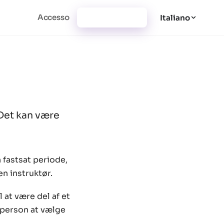
Accesso
Registrazione
Italiano
 Det kan være
 fastsat periode,
en instruktør.
 at være del af et
r person at vælge