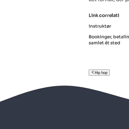
Link correlati
Instruktør
Bookinger, betalin
samlet ét sted
Hip hop